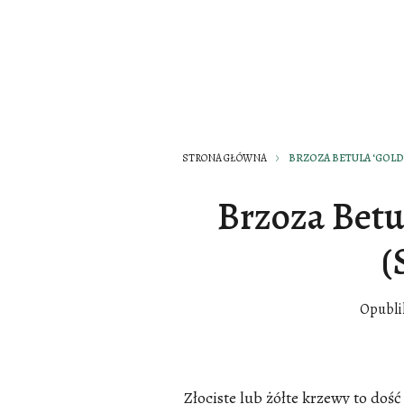
STRONA GŁÓWNA
BRZOZA BETULA ‘GOLD
Brzoza Betu
(
Opubl
Złociste lub żółte krzewy to doś