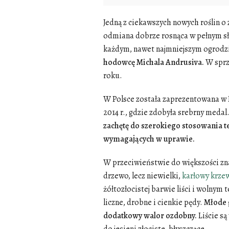
Jedną z ciekawszych nowych roślin o 
odmiana dobrze rosnąca w pełnym sło
każdym, nawet najmniejszym ogrodz
hodowcę Michala Andrusiva.
W sprz
roku.
W Polsce została zaprezentowana w 
2014 r., gdzie zdobyła srebrny medal
zachętę do szerokiego stosowania te
wymagających w uprawie.
W przeciwieństwie do większości zna
drzewo, lecz niewielki,
karłowy krze
żółtozłocistej barwie liści i wolnym
liczne, drobne i cienkie pędy.
Młode g
dodatkowy walor ozdobny.
Liście są
do jesieni złociste, błyszczące.