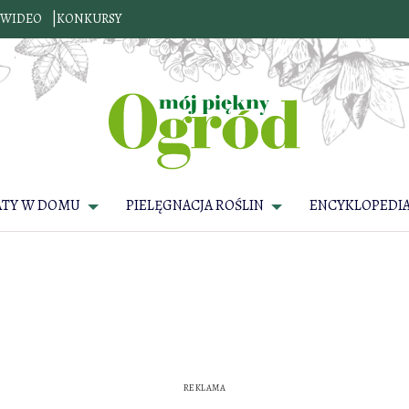
WIDEO
KONKURSY
ATY W DOMU
PIELĘGNACJA ROŚLIN
ENCYKLOPEDIA