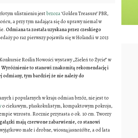
złotym ulistnieniu jest
brzoza
‘Golden Treasure’ PBR,
ńcu, a przy tym nadająca się do uprawy niemal w
ie.
Odmiana ta została uzyskana przez czeskiego
edaży po raz pierwszy pojawiła się w Holandii w 2013
Konkursie Roślin Nowości wystawy „Zieleń to Życie” w
.
Wyróżnienie to stanowi znakomitą rekomendację i
j odmiany, tym bardziej że nie należy do
nych i popularnych w kraju odmian brzóz, nie jest to
w
o ciekawym, płaskokulistym, kompaktowym pokroju,
 tempie wzrostu. Rocznie przyrasta o ok. 10 cm. Tworzy
ałązki mają czerwone zabarwienie, co stanowi
 wyjątkowo małe i drobne, wiosną jasnożółte, a od lata