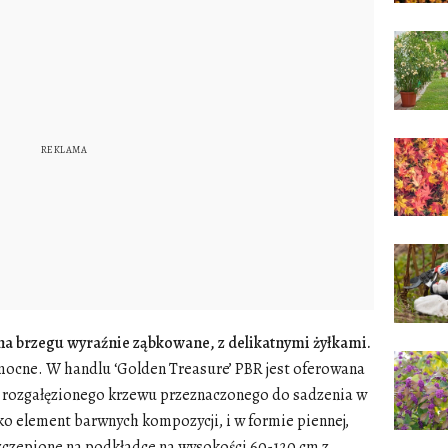
 na brzegu wyraźnie ząbkowane, z delikatnymi żyłkami.
 mocne. W handlu ‘Golden Treasure’ PBR jest oferowana
ie rozgałęzionego krzewu przeznaczonego do sadzenia w
ko element barwnych kompozycji, i w formie piennej,
szczepione na podkładce na wysokości 60-120 cm z