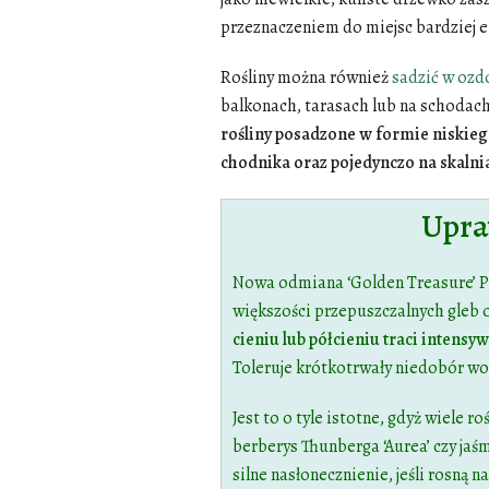
przeznaczeniem do miejsc bardziej
Rośliny można również
sadzić w ozd
balkonach, tarasach lub na schoda
rośliny posadzone w formie niskiego
chodnika oraz pojedynczo na skaln
Upra
Nowa odmiana ‘Golden Treasure’ PB
większości przepuszczalnych gleb
cieniu lub półcieniu traci intensywn
Toleruje krótkotrwały niedobór wo
Jest to o tyle istotne, gdyż wiele r
berberys Thunberga ‘Aurea’ czy jaś
silne nasłonecznienie, jeśli rosną