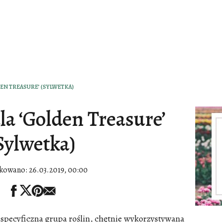
EN TREASURE’ (SYLWETKA)
la ‘Golden Treasure’
Sylwetka)
ikowano:
26.03.2019, 00:00
ć specyficzna grupa roślin, chętnie wykorzystywana