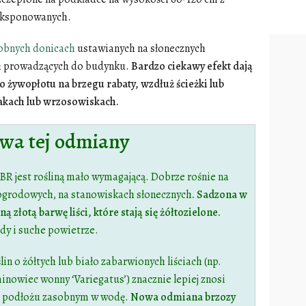
 eksponowanych.
obnych donicach
ustawianych na słonecznych
ch prowadzących do budynku.
Bardzo ciekawy efekt dają
 żywopłotu na brzegu rabaty, wzdłuż ścieżki lub
iakach lub wrzosowiskach.
wa tej odmiany
R jest rośliną mało wymagającą. Dobrze rośnie na
 ogrodowych, na stanowiskach słonecznych
. Sadzona w
ą złotą barwę liści, które stają się żółtozielone.
dy i suche powietrze.
oślin o żółtych lub biało zabarwionych liściach (np.
minowiec wonny ‘Variegatus’) znacznie lepiej znosi
 na podłożu zasobnym w wodę.
Nowa odmiana brzozy