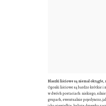
Blaszki liściowe są niemal okrągłe,
Ogonki liściowe są bardzo krótkie i
w dwóch postaciach: niskiego, siln
grupach, ewentualnie pojedynczo, ja
jako niewielkie, kuliste drzewko za