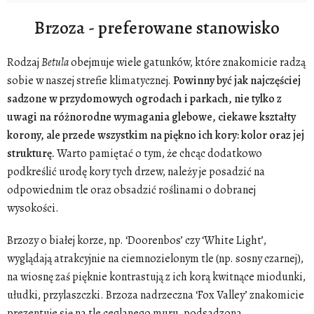
Brzoza - preferowane stanowisko
Rodzaj
Betula
obejmuje wiele gatunków, które znakomicie radzą
sobie w naszej strefie klimatycznej.
Powinny być jak najczęściej
sadzone w przydomowych ogrodach i parkach, nie tylko z
uwagi na różnorodne wymagania glebowe, ciekawe kształty
korony, ale przede wszystkim na piękno ich kory: kolor oraz jej
strukturę.
Warto pamiętać o tym, że chcąc dodatkowo
podkreślić urodę kory tych drzew, należy je posadzić na
odpowiednim tle oraz obsadzić roślinami o dobranej
wysokości.
Brzozy o białej korze, np. ‘Doorenbos’ czy ‘White Light’,
wyglądają atrakcyjnie na ciemnozielonym tle (np. sosny czarnej),
na wiosnę zaś pięknie kontrastują z ich korą kwitnące miodunki,
ułudki, przylaszczki. Brzoza nadrzeczna ‘Fox Valley’ znakomicie
prezentuje się na tle ceglanego muru, podsadzona