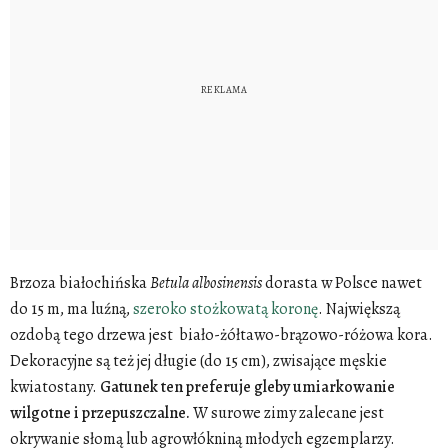
Brzoza białochińska
Betula
albosinensis
dorasta w Polsce nawet
do 15 m, ma luźną,
szeroko stożkowatą koronę
. Największą
ozdobą tego drzewa jest biało-żółtawo-brązowo-różowa kora.
Dekoracyjne są też jej długie (do 15 cm), zwisające męskie
kwiatostany.
Gatunek ten preferuje gleby umiarkowanie
wilgotne i przepuszczalne.
W surowe zimy zalecane jest
okrywanie słomą lub agrowłókniną młodych egzemplarzy.