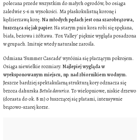
polecana przede wszystkim do małych ogrodów, bo osiąga
zaledwie 5-6 m wysokości. Ma płaskokulistną koronę i
kędzierzawą korę.
Na młodych pędach jest ona szarobrązowa,
łuszcząca się jak papier.
Na starym pniu kora robi się spękana,
biała, beżowa i żółtawa. 'Fox Valley' pięknie wygląda posadzona
w grupach. Imituje wtedy naturalne zarośla.
Odmiana ‘Summer Cascade’ wyróżnia się płaczącym pokrojem.
Osiąga niewielkie rozmiary.
Najlepiej wygląda w
wyeksponowanym miejscu, np. nad zbiornikiem wodnym.
J
eszcze bardziej spektakularną strukturą kory odznacza się
brzoza dahurska
Betula
davurica
. To wielopniowe, niskie drzewo
(dorasta do ok. 8 m) o łuszczącej się płatami, intensywnie
brązowo-szarej korze.