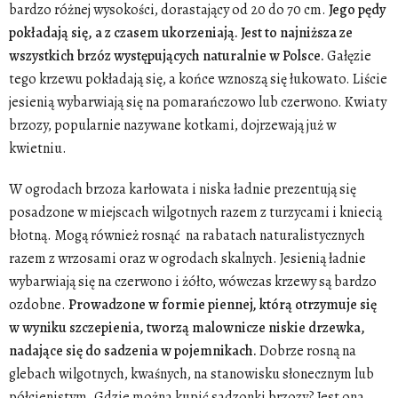
bardzo różnej wysokości, dorastający od 20 do 70 cm.
Jego pędy
pokładają się, a z czasem ukorzeniają. Jest to najniższa ze
wszystkich brzóz występujących naturalnie w Polsce.
Gałęzie
tego krzewu pokładają się, a końce wznoszą się łukowato. Liście
jesienią wybarwiają się na pomarańczowo lub czerwono. Kwiaty
brzozy, popularnie nazywane kotkami, dojrzewają już w
kwietniu.
W ogrodach brzoza karłowata i niska ładnie prezentują się
posadzone w miejscach wilgotnych razem z turzycami i kniecią
błotną. Mogą również rosnąć na rabatach naturalistycznych
razem z wrzosami oraz w ogrodach skalnych. Jesienią ładnie
wybarwiają się na czerwono i żółto, wówczas krzewy są bardzo
ozdobne.
Prowadzone w formie piennej, którą otrzymuje się
w wyniku szczepienia, tworzą malownicze niskie drzewka,
nadające się do sadzenia w pojemnikach.
Dobrze rosną na
glebach wilgotnych, kwaśnych, na stanowisku słonecznym lub
półcienistym. Gdzie można kupić sadzonki brzozy? Jest ona