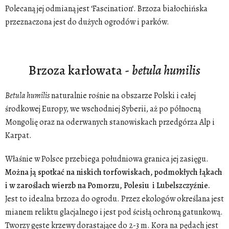
Polecaną jej odmianą jest ‘Fascination‘. Brzoza białochińska
przeznaczona jest do dużych ogrodów i parków.
Brzoza karłowata -
betula humilis
Betula
humilis
naturalnie rośnie na obszarze Polski i całej
środkowej Europy, we wschodniej Syberii, aż po północną
Mongolię oraz na oderwanych stanowiskach przedgórza Alp i
Karpat.
Właśnie w Polsce przebiega południowa granica jej zasięgu.
Można ją spotkać na niskich torfowiskach, podmokłych łąkach
i w zaroślach wierzb na Pomorzu, Polesiu i Lubelszczyźnie.
Jest to idealna brzoza do ogrodu.
Przez ekologów określana jest
mianem reliktu glacjalnego i jest pod ścisłą ochroną gatunkową.
Tworzy gęste krzewy dorastające do 2-3 m. Kora na pędach jest