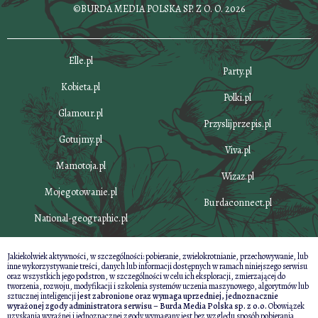
©BURDA MEDIA POLSKA SP. Z O. O. 2026
Elle.pl
Party.pl
Kobieta.pl
Polki.pl
Glamour.pl
Przyslijprzepis.pl
Gotujmy.pl
Viva.pl
Mamotoja.pl
Wizaz.pl
Mojegotowanie.pl
Burdaconnect.pl
National-geographic.pl
Jakiekolwiek aktywności, w szczególności: pobieranie, zwielokrotnianie, przechowywanie, lub
inne wykorzystywanie treści, danych lub informacji dostępnych w ramach niniejszego serwisu
oraz wszystkich jego podstron, w szczególności w celu ich eksploracji, zmierzającej do
tworzenia, rozwoju, modyfikacji i szkolenia systemów uczenia maszynowego, algorytmów lub
sztucznej inteligencji
jest zabronione oraz wymaga uprzedniej, jednoznacznie
wyrażonej zgody administratora serwisu – Burda Media Polska sp. z o.o.
Obowiązek
uzyskania wyraźnej i jednoznacznej zgody wymagany jest bez względu sposób pobierania,