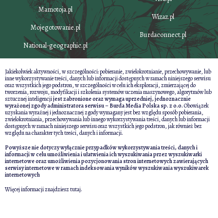
Mamotoja.pl
Wizaz.pl
Mojegotowanie.pl
Burdaconnect.pl
National-geographic.pl
Jakiekolwiek aktywności, w szczególności: pobieranie, zwielokrotnianie, przechowywanie, lub
inne wykorzystywanie treści, danych lub informacji dostępnych w ramach niniejszego serwisu
oraz wszystkich jego podstron, w szczególności w celu ich eksploracji, zmierzającej do
tworzenia, rozwoju, modyfikacji i szkolenia systemów uczenia maszynowego, algorytmów lub
sztucznej inteligencji
jest zabronione oraz wymaga uprzedniej, jednoznacznie
wyrażonej zgody administratora serwisu – Burda Media Polska sp. z o.o.
Obowiązek
uzyskania wyraźnej i jednoznacznej zgody wymagany jest bez względu sposób pobierania,
zwielokrotniania, przechowywania lub innego wykorzystywania treści, danych lub informacji
dostępnych w ramach niniejszego serwisu oraz wszystkich jego podstron, jak również bez
względu na charakter tych treści, danych i informacji.
Powyższe nie dotyczy wyłącznie przypadków wykorzystywania treści, danych i
informacji w celu umożliwienia i ułatwienia ich wyszukiwania przez wyszukiwarki
internetowe oraz umożliwienia pozycjonowania stron internetowych zawierających
serwisy internetowe w ramach indeksowania wyników wyszukiwania wyszukiwarek
internetowych
Więcej informacji znajdziesz
tutaj
.