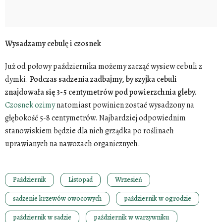
Wysadzamy cebulę i czosnek
Już od połowy października możemy zacząć wysiew cebuli z
dymki.
Podczas sadzenia zadbajmy, by szyjka cebuli
znajdowała się 3-5 centymetrów pod powierzchnia gleby.
Czosnek ozimy
natomiast powinien zostać wysadzony na
głębokość 5-8 centymetrów. Najbardziej odpowiednim
stanowiskiem będzie dla nich grządka po roślinach
uprawianych na nawozach organicznych.
Październik
Listopad
Wrzesień
sadzenie krzewów owocowych
październik w ogrodzie
październik w sadzie
październik w warzywniku