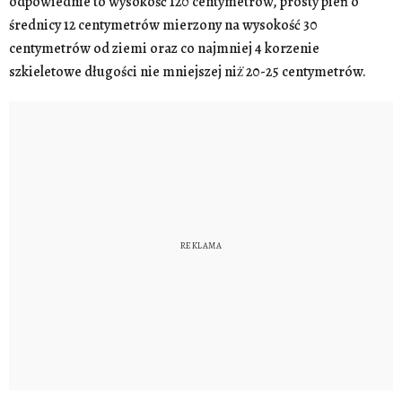
odpowiednie to wysokość 120 centymetrów, prosty pień o
średnicy 12 centymetrów mierzony na wysokość 30
centymetrów od ziemi oraz co najmniej 4 korzenie
szkieletowe długości nie mniejszej niż̇ 20-25 centymetrów.