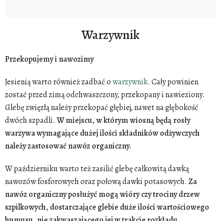
Warzywnik
Przekopujemy i nawozimy
Jesienią warto również zadbać o
warzywnik
. Cały powinien
zostać przed zimą odchwaszczony, przekopany i nawieziony.
Glebę zwięzłą należy przekopać głębiej, nawet na głębokość
dwóch szpadli.
W miejscu, w którym wiosną będą rosły
warzywa wymagające dużej ilości składników odżywczych
należy zastosować nawóz organiczny.
W październiku warto też zasilić glebę całkowitą dawką
nawozów fosforowych oraz połową dawki potasowych.
Za
nawóz organiczny posłużyć mogą wióry czy trociny drzew
szpilkowych, dostarczające glebie duże ilości wartościowego
humusu, nie zakwaszającego jej w trakcie rozkładu.