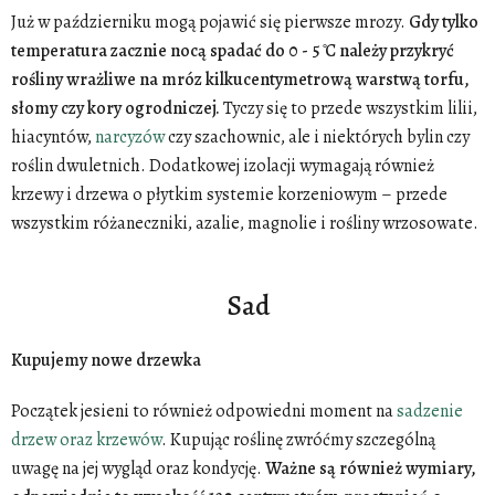
Już w październiku mogą pojawić się pierwsze mrozy.
Gdy tylko
temperatura zacznie nocą spadać do 0 - 5 ̊C należy przykryć
rośliny wrażliwe na mróz kilkucentymetrową warstwą torfu,
słomy czy kory ogrodniczej.
Tyczy się to przede wszystkim lilii,
hiacyntów,
narcyzów
czy szachownic, ale i niektórych bylin czy
roślin dwuletnich. Dodatkowej izolacji wymagają również
krzewy i drzewa o płytkim systemie korzeniowym – przede
wszystkim różaneczniki, azalie, magnolie i rośliny wrzosowate.
Sad
Kupujemy nowe drzewka
Początek jesieni to również odpowiedni moment na
sadzenie
drzew oraz krzewów
. Kupując roślinę zwróćmy szczególną
uwagę na jej wygląd oraz kondycję.
Ważne są również wymiary,