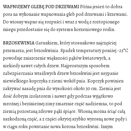
WAPNUJEMY GLEBĘ POD DRZEWAMI
Późna jesień to dobra
pora na wykonanie wapnowania gleb pod drzewami i krzewami.
Do wiosny wapno się rozpuści i wraz z wodą z roztopionego
śniegu przedostanie się do systemu korzeniowego roślin.
BRZOSKWINIA
Gatunkiem, który stosunkowo najczęściej
przemarza, jest brzoskwinia. Spadek temperatury poniżej -25°C
powoduje zniszczenie większości pąków kwiatowych, a
niekiedy nawet całych drzew. Najprostszym sposobem
zabezpieczania wrażliwych drzew brzoskwini jest usypanie
niewielkiego kopczyka z ziemi wokół pnia. Kopczyk powinien
zakrywać nasadę pnia do wysokości około 30 cm. Ziemia jest
dość dobrym izolatorem i nawet gdy podczas wyjątkowo
mroźnej i bezśnieżnej zimy zmarznie część nadziemna, to pod
ziemią pozostaną zdrowe pąki śpiące. Wiosną można ściąć całą
uszkodzoną część, a z części okrytej szybko wyrosną nowe pędy i
w ciągu roku powstanie nowa korona brzoskwini. Innym