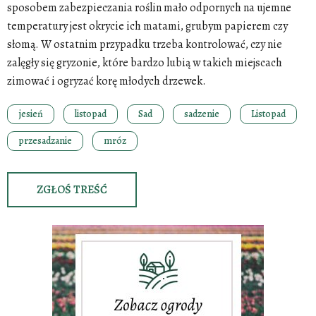
sposobem zabezpieczania roślin mało odpornych na ujemne
temperatury jest okrycie ich matami, grubym papierem czy
słomą. W ostatnim przypadku trzeba kontrolować, czy nie
zalęgły się gryzonie, które bardzo lubią w takich miejscach
zimować i ogryzać korę młodych drzewek.
jesień
listopad
Sad
sadzenie
Listopad
przesadzanie
mróz
ZGŁOŚ TREŚĆ