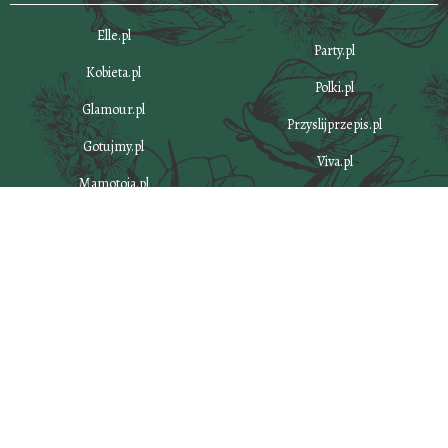
Elle.pl
Party.pl
Kobieta.pl
Polki.pl
Glamour.pl
Przyslijprzepis.pl
Gotujmy.pl
Viva.pl
Mamotoja.pl
Wizaz.pl
Mojegotowanie.pl
Burdaconnect.pl
National-geographic.pl
Jakiekolwiek aktywności, w szczególności: pobieranie, zwielokrotnianie, przechowywanie, lub
inne wykorzystywanie treści, danych lub informacji dostępnych w ramach niniejszego serwisu
oraz wszystkich jego podstron, w szczególności w celu ich eksploracji, zmierzającej do
tworzenia, rozwoju, modyfikacji i szkolenia systemów uczenia maszynowego, algorytmów lub
sztucznej inteligencji
jest zabronione oraz wymaga uprzedniej, jednoznacznie
wyrażonej zgody administratora serwisu – Burda Media Polska sp. z o.o.
Obowiązek
uzyskania wyraźnej i jednoznacznej zgody wymagany jest bez względu sposób pobierania,
zwielokrotniania, przechowywania lub innego wykorzystywania treści, danych lub informacji
dostępnych w ramach niniejszego serwisu oraz wszystkich jego podstron, jak również bez
względu na charakter tych treści, danych i informacji.