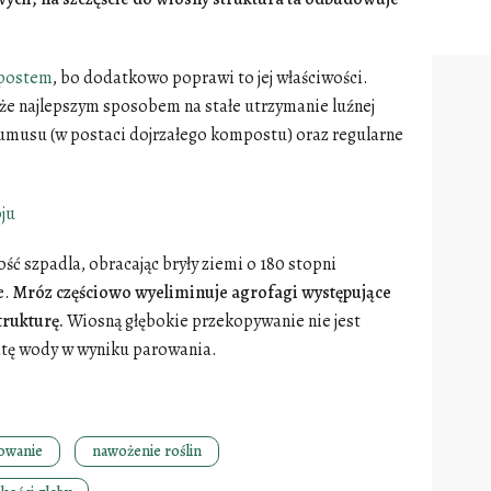
mpostem
, bo dodatkowo poprawi to jej właściwości.
, że najlepszym sposobem na stałe utrzymanie luźnej
humusu (w postaci dojrzałego kompostu) oraz regularne
ju
ć szpadla, obracając bryły ziemi o 180 stopni
e.
Mróz częściowo wyeliminuje agrofagi występujące
trukturę.
Wiosną głębokie przekopywanie nie jest
atę wody w wyniku parowania.
owanie
nawożenie roślin