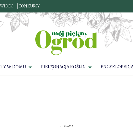
WIDEO
KONKURSY
ATY W DOMU
PIELĘGNACJA ROŚLIN
ENCYKLOPEDIA