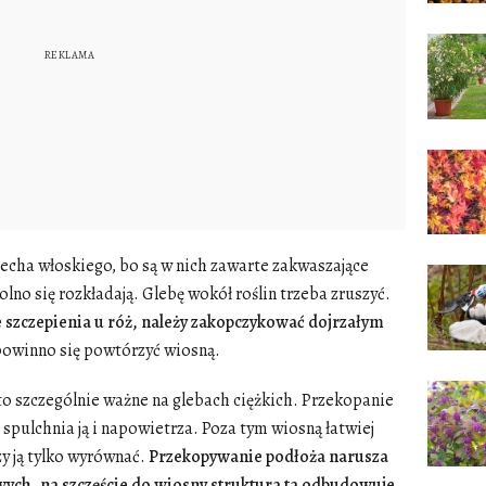
zecha włoskiego, bo są w nich zawarte zakwaszające
wolno się rozkładają. Glebę wokół roślin trzeba zruszyć.
 szczepienia u róż, należy zakopczykować dojrzałym
owinno się powtórzyć wiosną.
 to szczególnie ważne na glebach ciężkich. Przekopanie
 spulchnia ją i napowietrza. Poza tym wiosną łatwiej
zy ją tylko wyrównać.
Przekopywanie podłoża narusza
ch, na szczęście do wiosny struktura ta odbudowuje