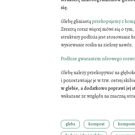
się.
Glebę gliniastą
przekopujemy z ko
Zresztą coraz więcej mówi się o tym
struktury podłoża jest stosowanie 
wysiewanie roślin na zielony nawóz.
Podłoże gwarantem zdrowego rozwo
Glebę należy przekopywać na głębokoś
i pozostawiając je w tzw. ostrej skibi
w glebie, a dodatkowo poprawi jej s
wskazane ze względu na znaczną utr
gleba
kompost
kompost