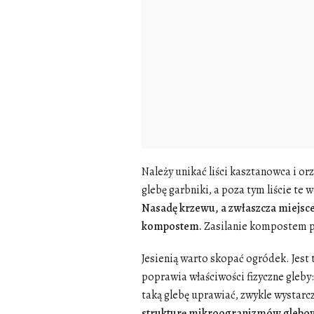
Należy unikać liści kasztanowca i or
glebę garbniki, a poza tym liście te 
Nasadę krzewu, a zwłaszcza miejsce
kompostem.
Zasilanie kompostem p
Jesienią warto skopać ogródek. Jest
poprawia właściwości fizyczne gleby:
taką glebę uprawiać, zwykle wystarc
strukturę mikroogranizmów glebowy