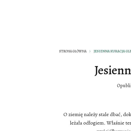
STRONA GŁÓWNA
JESIENNA KURACJA GL
Jesienn
Opubl
O ziemię należy stale dbać, dok
leżała odłogiem. Właśnie t