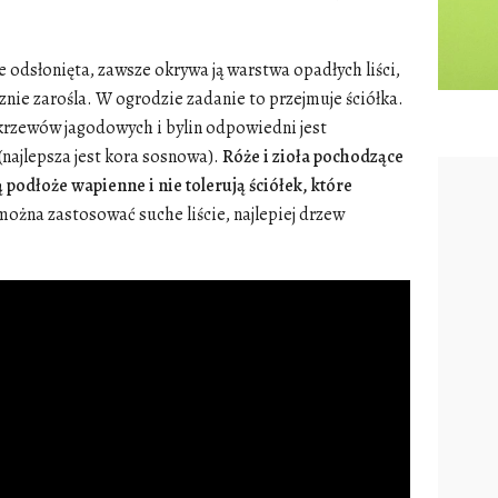
 odsłonięta, zawsze okrywa ją warstwa opadłych liści,
cznie zarośla. W ogrodzie zadanie to przejmuje ściółka.
krzewów jagodowych i bylin odpowiedni jest
ajlepsza jest kora sosnowa).
Róże i zioła pochodzące
podłoże wapienne i nie tolerują ściółek, które
 można zastosować suche liście, najlepiej drzew