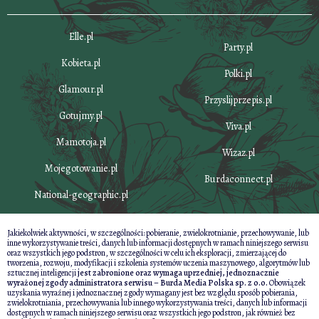
Elle.pl
Party.pl
Kobieta.pl
Polki.pl
Glamour.pl
Przyslijprzepis.pl
Gotujmy.pl
Viva.pl
Mamotoja.pl
Wizaz.pl
Mojegotowanie.pl
Burdaconnect.pl
National-geographic.pl
Jakiekolwiek aktywności, w szczególności: pobieranie, zwielokrotnianie, przechowywanie, lub
inne wykorzystywanie treści, danych lub informacji dostępnych w ramach niniejszego serwisu
oraz wszystkich jego podstron, w szczególności w celu ich eksploracji, zmierzającej do
tworzenia, rozwoju, modyfikacji i szkolenia systemów uczenia maszynowego, algorytmów lub
sztucznej inteligencji
jest zabronione oraz wymaga uprzedniej, jednoznacznie
wyrażonej zgody administratora serwisu – Burda Media Polska sp. z o.o.
Obowiązek
uzyskania wyraźnej i jednoznacznej zgody wymagany jest bez względu sposób pobierania,
zwielokrotniania, przechowywania lub innego wykorzystywania treści, danych lub informacji
dostępnych w ramach niniejszego serwisu oraz wszystkich jego podstron, jak również bez