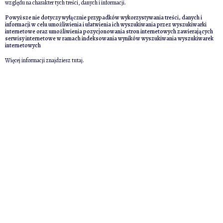
względu na charakter tych treści, danych i informacji.
Powyższe nie dotyczy wyłącznie przypadków wykorzystywania treści, danych i
informacji w celu umożliwienia i ułatwienia ich wyszukiwania przez wyszukiwarki
internetowe oraz umożliwienia pozycjonowania stron internetowych zawierających
serwisy internetowe w ramach indeksowania wyników wyszukiwania wyszukiwarek
internetowych
Więcej informacji znajdziesz
tutaj
.