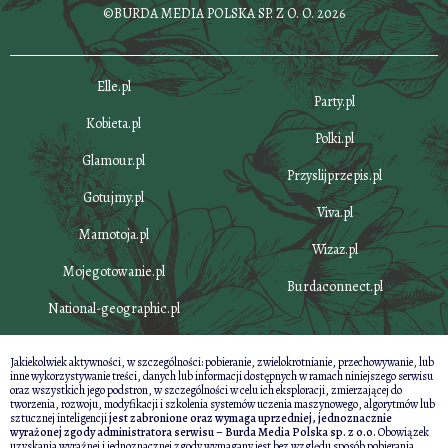
©BURDA MEDIA POLSKA SP. Z O. O. 2026
Elle.pl
Party.pl
Kobieta.pl
Polki.pl
Glamour.pl
Przyslijprzepis.pl
Gotujmy.pl
Viva.pl
Mamotoja.pl
Wizaz.pl
Mojegotowanie.pl
Burdaconnect.pl
National-geographic.pl
Jakiekolwiek aktywności, w szczególności: pobieranie, zwielokrotnianie, przechowywanie, lub
inne wykorzystywanie treści, danych lub informacji dostępnych w ramach niniejszego serwisu
oraz wszystkich jego podstron, w szczególności w celu ich eksploracji, zmierzającej do
tworzenia, rozwoju, modyfikacji i szkolenia systemów uczenia maszynowego, algorytmów lub
sztucznej inteligencji
jest zabronione oraz wymaga uprzedniej, jednoznacznie
wyrażonej zgody administratora serwisu – Burda Media Polska sp. z o.o.
Obowiązek
uzyskania wyraźnej i jednoznacznej zgody wymagany jest bez względu sposób pobierania,