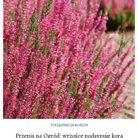
PIELĘGNACJA ROŚLIN
Przepis na Ogród: wrzośce podsypuję korą