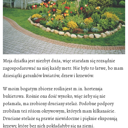
Moja
działka
jest niezbyt duża, więc starałam się rozsądnie
zagospodarować na niej każdy metr. Nie było to łatwe, bo mam
dziesiątki gatunków kwiatów, drzew i krzewów.
W moim bogatym zbiorze roślin jest m.in. hortensja
bukietowa. Rośnie ona dość wysoko, więc żeby się nie
połamała, ma zrobiony druciany stelaż. Podobne podpory
zrobiłam też różom okrywowym, których mam kilkanaście.
Druciane stelaże są prawie niewidoczne i pięknie eksponują
krzewy, które bez nich pokładałyby się na ziemi.