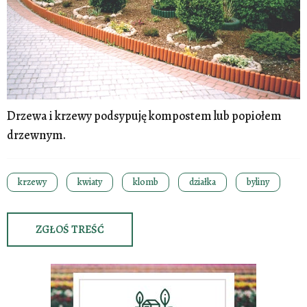
Drzewa i krzewy podsypuję kompostem lub popiołem
drzewnym.
krzewy
kwiaty
klomb
działka
byliny
ZGŁOŚ TREŚĆ