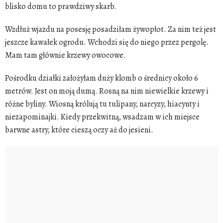
blisko domu to prawdziwy skarb.
Wzdłuż wjazdu na posesję posadziłam żywopłot. Za nim też jest
jeszcze kawałek ogrodu. Wchodzi się do niego przez pergolę.
Mam tam głównie krzewy owocowe.
Pośrodku działki założyłam duży
klomb
o średnicy około 6
metrów. Jest on moją dumą. Rosną na nim niewielkie
krzewy
i
różne
byliny
. Wiosną królują tu tulipany, narcyzy, hiacynty i
niezapominajki. Kiedy przekwitną, wsadzam w ich miejsce
barwne astry, które cieszą oczy aż do jesieni.