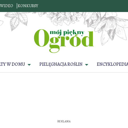
WIDEO
KONKURSY
ATY W DOMU
PIELĘGNACJA ROŚLIN
ENCYKLOPEDIA