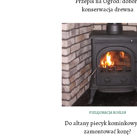
Przepis na Ogród: dobór
konserwacja drewna
PIELĘGNACJA ROŚLIN
Do altany piecyk kominkowy
zamontować kozę?