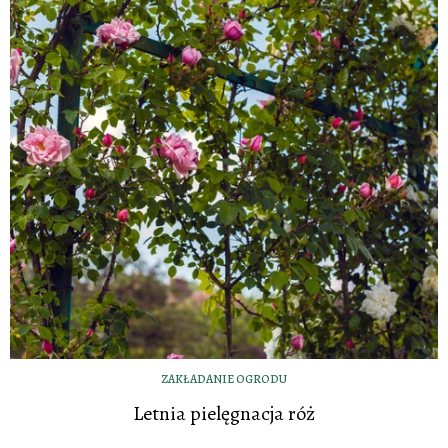
ZAKŁADANIE OGRODU
Letnia pielęgnacja róż