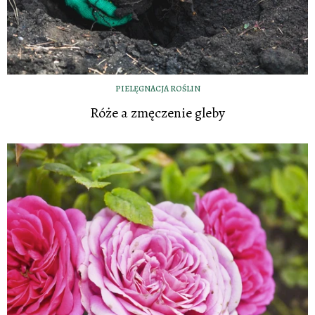
PIELĘGNACJA ROŚLIN
Róże a zmęczenie gleby