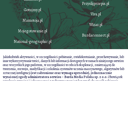
Przyslijprzepis.pl
Gotujmy.pl
Viva.pl
Mamotoja.pl
Wizaz.pl
Mojegotowanie.pl
Burdaconnect.pl
National-geographic.pl
Jakiekolwiek aktywności, w szczególności: pobieranie, zwielokrotnianie, przechowywanie, lub
inne wykorzystywanie treści, danych lub informacji dostępnych w ramach niniejszego serwisu
oraz wszystkich jego podstron, w szczególności w celu ich eksploracji, zmierzającej do
tworzenia, rozwoju, modyfikacji i szkolenia systemów uczenia maszynowego, algorytmów lub
sztucznej inteligencji
jest zabronione oraz wymaga uprzedniej, jednoznacznie
wyrażonej zgody administratora serwisu – Burda Media Polska sp. z o.o.
Obowiązek
uzyskania wyraźnej i jednoznacznej zgody wymagany jest bez względu sposób pobierania,
zwielokrotniania, przechowywania lub innego wykorzystywania treści, danych lub informacji
dostępnych w ramach niniejszego serwisu oraz wszystkich jego podstron, jak również bez
względu na charakter tych treści, danych i informacji.
Powyższe nie dotyczy wyłącznie przypadków wykorzystywania treści, danych i
informacji w celu umożliwienia i ułatwienia ich wyszukiwania przez wyszukiwarki
internetowe oraz umożliwienia pozycjonowania stron internetowych zawierających
serwisy internetowe w ramach indeksowania wyników wyszukiwania wyszukiwarek
internetowych
Więcej informacji znajdziesz
tutaj
.