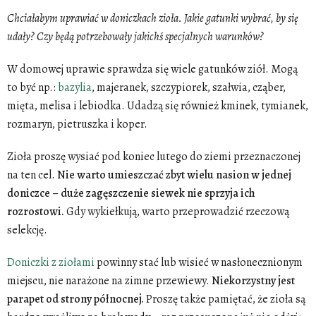
Chciałabym uprawiać w doniczkach zioła. Jakie gatunki wybrać, by się
udały? Czy będą potrzebowały jakichś specjalnych warunków?
W domowej uprawie sprawdza się wiele gatunków ziół. Mogą
to być np.:
bazylia
, majeranek, szczypiorek, szałwia, cząber,
mięta, melisa i lebiodka. Udadzą się również kminek, tymianek,
rozmaryn, pietruszka i koper.
Zioła proszę wysiać pod koniec lutego do ziemi przeznaczonej
na ten cel.
Nie warto umieszczać zbyt wielu nasion w jednej
doniczce – duże zagęszczenie siewek nie sprzyja ich
rozrostowi.
Gdy wykiełkują, warto przeprowadzić rzeczową
selekcję.
Doniczki z ziołami
powinny stać lub wisieć w nasłonecznionym
miejscu, nie narażone na zimne przewiewy.
Niekorzystny jest
parapet od strony północnej.
Proszę także pamiętać, że zioła są