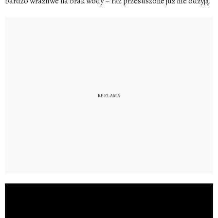
bardzo wrażliwe na brak wody – raz przesuszone już nie odżyją.