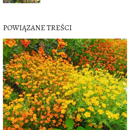
POWIĄZANE TREŚCI