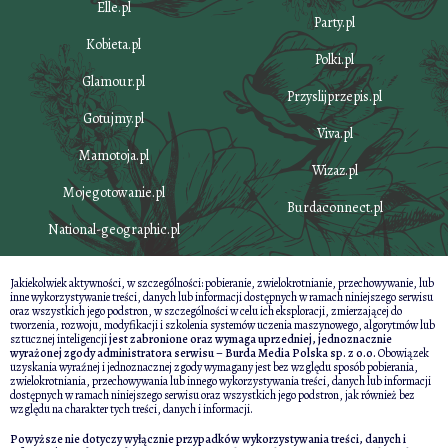
Elle.pl
Party.pl
Kobieta.pl
Polki.pl
Glamour.pl
Przyslijprzepis.pl
Gotujmy.pl
Viva.pl
Mamotoja.pl
Wizaz.pl
Mojegotowanie.pl
Burdaconnect.pl
National-geographic.pl
Jakiekolwiek aktywności, w szczególności: pobieranie, zwielokrotnianie, przechowywanie, lub
inne wykorzystywanie treści, danych lub informacji dostępnych w ramach niniejszego serwisu
oraz wszystkich jego podstron, w szczególności w celu ich eksploracji, zmierzającej do
tworzenia, rozwoju, modyfikacji i szkolenia systemów uczenia maszynowego, algorytmów lub
sztucznej inteligencji
jest zabronione oraz wymaga uprzedniej, jednoznacznie
wyrażonej zgody administratora serwisu – Burda Media Polska sp. z o.o.
Obowiązek
uzyskania wyraźnej i jednoznacznej zgody wymagany jest bez względu sposób pobierania,
zwielokrotniania, przechowywania lub innego wykorzystywania treści, danych lub informacji
dostępnych w ramach niniejszego serwisu oraz wszystkich jego podstron, jak również bez
względu na charakter tych treści, danych i informacji.
Powyższe nie dotyczy wyłącznie przypadków wykorzystywania treści, danych i