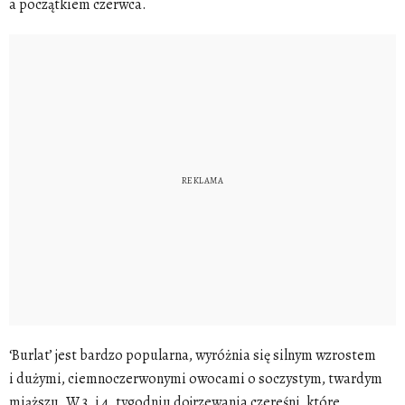
a początkiem czerwca.
‘Burlat’ jest bardzo popularna, wyróżnia się silnym wzrostem
i dużymi, ciemnoczerwonymi owocami o soczystym, twardym
miąższu. W 3. i 4. tygodniu dojrzewania czereśni, które