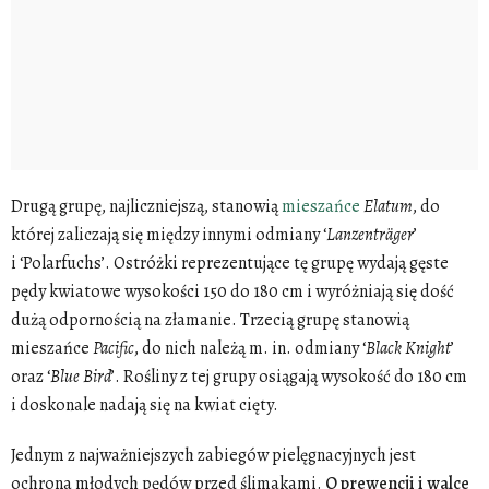
Drugą grupę, najliczniejszą, stanowią
mieszańce
Elatum
, do
której zaliczają się między innymi odmiany ‘
Lanzenträger
’
i ‘Polarfuchs’. Ostróżki reprezentujące tę grupę wydają gęste
pędy kwiatowe wysokości 150 do 180 cm i wyróżniają się dość
dużą odpornością na złamanie. Trzecią grupę stanowią
mieszańce
Pacific
, do nich należą m. in. odmiany ‘
Black
Knight
’
oraz ‘
Blue
Bird
’. Rośliny z tej grupy osiągają wysokość do 180 cm
i doskonale nadają się na kwiat cięty.
Jednym z najważniejszych zabiegów pielęgnacyjnych jest
ochrona młodych pędów przed ślimakami.
O prewencji i walce