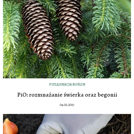
PIELĘGNACJA ROŚLIN
PiO: rozmnażanie świerka oraz begonii
04.02.2017