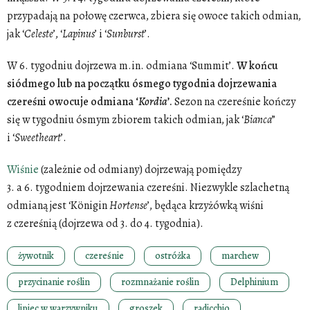
przypadają na połowę czerwca, zbiera się owoce takich odmian,
jak ‘
Celeste
’, ‘
Lapinus
’ i ‘
Sunburst
’.
W 6. tygodniu dojrzewa m.in. odmiana ‘Summit’.
W końcu
siódmego lub na początku ósmego tygodnia dojrzewania
czereśni owocuje odmiana ‘
Kordia
’.
Sezon na czereśnie kończy
się w tygodniu ósmym zbiorem takich odmian, jak ‘
Bianca
”
i ‘
Sweetheart
’.
Wiśnie
(zależnie od odmiany) dojrzewają pomiędzy
3. a 6. tygodniem dojrzewania czereśni. Niezwykle szlachetną
odmianą jest ‘Königin
Hortense
’, będąca krzyżówką wiśni
z czereśnią (dojrzewa od 3. do 4. tygodnia).
żywotnik
czereśnie
ostróżka
marchew
przycinanie roślin
rozmnażanie roślin
Delphinium
lipiec w warzywniku
groszek
radicchio