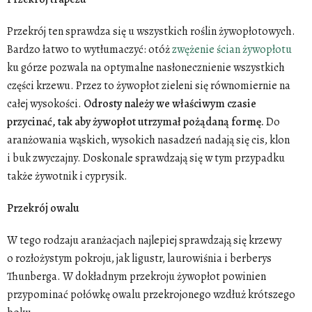
Przekrój ten sprawdza się u wszystkich roślin żywopłotowych.
Bardzo łatwo to wytłumaczyć: otóż
zwężenie ścian żywopłotu
ku górze pozwala na optymalne nasłonecznienie wszystkich
części krzewu. Przez to żywopłot zieleni się równomiernie na
całej wysokości.
Odrosty należy we właściwym czasie
przycinać, tak aby żywopłot utrzymał pożądaną formę.
Do
aranżowania wąskich, wysokich nasadzeń nadają się cis, klon
i buk zwyczajny. Doskonale sprawdzają się w tym przypadku
także żywotnik i cyprysik.
Przekrój owalu
W tego rodzaju aranżacjach najlepiej sprawdzają się krzewy
o rozłożystym pokroju, jak ligustr, laurowiśnia i berberys
Thunberga. W dokładnym przekroju żywopłot powinien
przypominać połówkę owalu przekrojonego wzdłuż krótszego