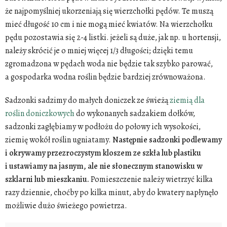
że najpomyślniej ukorzeniają się wierzchołki pędów. Te muszą
mieć długość 10 cm i nie mogą mieć kwiatów. Na wierzchołku
pędu pozostawia się 2-4 listki. jeżeli są duże, jak np. u hortensji,
należy skrócić je o mniej więcej 1/3 długości; dzięki temu
zgromadzona w pędach woda nie będzie tak szybko parować,
a gospodarka wodna roślin będzie bardziej zrównoważona.
Sadzonki sadzimy do małych doniczek ze świeżą
ziemią dla
roślin doniczkowych
do wykonanych sadzakiem dołków,
sadzonki zagłębiamy w podłożu do połowy ich wysokości,
ziemię wokół roślin ugniatamy.
Następnie sadzonki podlewamy
i okrywamy przezroczystym kloszem ze szkła lub plastiku
i ustawiamy na jasnym, ale nie słonecznym stanowisku w
szklarni lub mieszkaniu.
Pomieszczenie należy wietrzyć kilka
razy dziennie, choćby po kilka minut, aby do kwatery napłynęło
możliwie dużo świeżego powietrza.