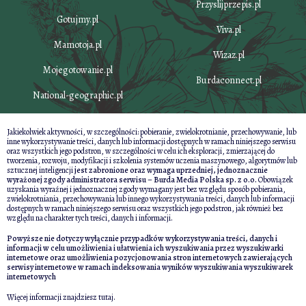
Przyslijprzepis.pl
Gotujmy.pl
Viva.pl
Mamotoja.pl
Wizaz.pl
Mojegotowanie.pl
Burdaconnect.pl
National-geographic.pl
Jakiekolwiek aktywności, w szczególności: pobieranie, zwielokrotnianie, przechowywanie, lub
inne wykorzystywanie treści, danych lub informacji dostępnych w ramach niniejszego serwisu
oraz wszystkich jego podstron, w szczególności w celu ich eksploracji, zmierzającej do
tworzenia, rozwoju, modyfikacji i szkolenia systemów uczenia maszynowego, algorytmów lub
sztucznej inteligencji
jest zabronione oraz wymaga uprzedniej, jednoznacznie
wyrażonej zgody administratora serwisu – Burda Media Polska sp. z o.o.
Obowiązek
uzyskania wyraźnej i jednoznacznej zgody wymagany jest bez względu sposób pobierania,
zwielokrotniania, przechowywania lub innego wykorzystywania treści, danych lub informacji
dostępnych w ramach niniejszego serwisu oraz wszystkich jego podstron, jak również bez
względu na charakter tych treści, danych i informacji.
Powyższe nie dotyczy wyłącznie przypadków wykorzystywania treści, danych i
informacji w celu umożliwienia i ułatwienia ich wyszukiwania przez wyszukiwarki
internetowe oraz umożliwienia pozycjonowania stron internetowych zawierających
serwisy internetowe w ramach indeksowania wyników wyszukiwania wyszukiwarek
internetowych
Więcej informacji znajdziesz
tutaj
.