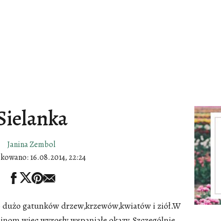
Sielanka
Janina Zembol
ikowano:
16.08.2014, 22:24
 dużo gatunków drzew,krzewów,kwiatów i ziół.W
linom,wiec wyrosły wspaniałe okazy.Szczególnie