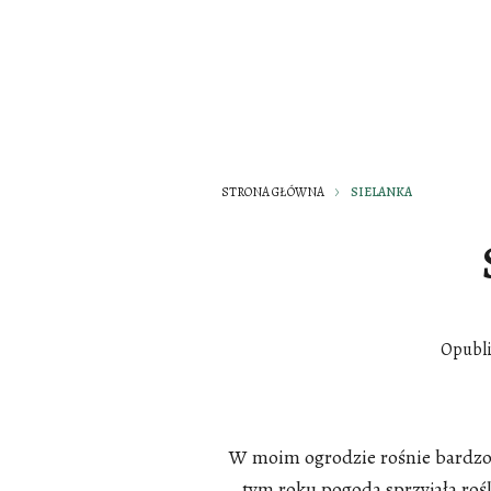
STRONA GŁÓWNA
SIELANKA
Opubl
W moim ogrodzie rośnie bardzo
tym roku pogoda sprzyjała roś