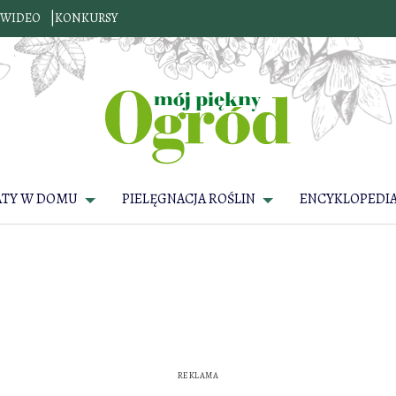
WIDEO
KONKURSY
ATY W DOMU
PIELĘGNACJA ROŚLIN
ENCYKLOPEDIA