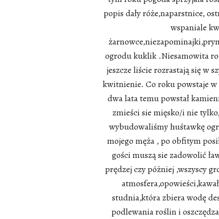
popis dały róże,naparstnice, o
wspaniale kwi
żarnowce,niezapominajki,pry
ogrodu kuklik .Niesamowita ro
jeszcze liście rozrastają się 
kwitnienie. Co roku powstaje w
dwa lata temu powstał kamienn
zmieści sie mięsko/i nie tyl
wybudowaliśmy huśtawkę ogrod
mojego męża , po obfitym posi
gości muszą sie zadowolić ław
prędzej czy póżniej ,wszyscy g
atmosfera,opowieści,kawał
studnia,która zbiera wodę 
podlewania roślin i oszczęd