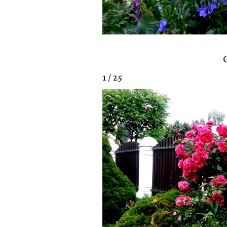
G
1 / 25