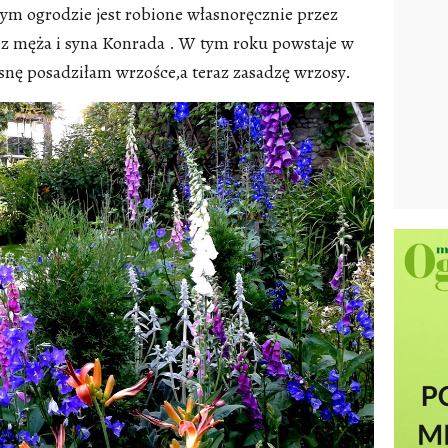
ym ogrodzie jest robione własnoręcznie przez
 męża i syna Konrada . W tym roku powstaje w
nę posadziłam wrzośce,a teraz zasadzę wrzosy.