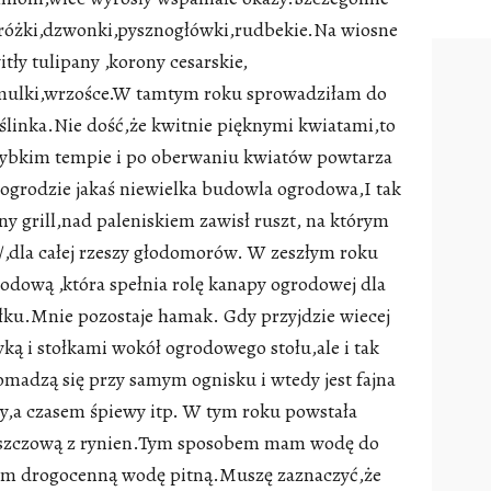
stróżki,dzwonki,pysznogłówki,rudbekie.Na wiosne
tły tulipany ,korony cesarskie,
mulki,wrzośce.W tamtym roku sprowadziłam do
ślinka.Nie dość,że kwitnie pięknymi kwiatami,to
w szybkim tempie i po oberwaniu kwiatów powtarza
 ogrodzie jakaś niewielka budowla ogrodowa,I tak
y grill,nad paleniskiem zawisł ruszt, na którym
ko/,dla całej rzeszy głodomorów. W zeszłym roku
ową ,która spełnia rolę kanapy ogrodowej dla
łku.Mnie pozostaje hamak. Gdy przyjdzie wiecej
ką i stołkami wokół ogrodowego stołu,ale i tak
romadzą się przy samym ognisku i wtedy jest fajna
y,a czasem śpiewy itp. W tym roku powstała
deszczową z rynien.Tym sposobem mam wodę do
zam drogocenną wodę pitną.Muszę zaznaczyć,że