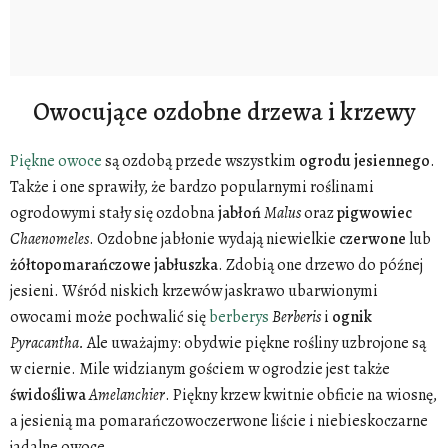
Owocujące ozdobne drzewa i krzewy
Piękne owoce
są ozdobą przede wszystkim
ogrodu
jesiennego
.
Także i one sprawiły, że bardzo popularnymi roślinami
ogrodowymi stały się ozdobna
jabłoń
Malus
oraz
pigwowiec
Chaenomeles
. Ozdobne jabłonie wydają niewielkie
czerwone
lub
żółtopomarańczowe
jabłuszka
. Zdobią one drzewo do późnej
jesieni. Wśród niskich krzewów jaskrawo ubarwionymi
owocami może pochwalić się
berberys
Berberis
i
ognik
Pyracantha.
Ale uważajmy: obydwie piękne rośliny uzbrojone są
w ciernie. Mile widzianym gościem w ogrodzie jest także
świdośliwa
Amelanchier
. Piękny krzew kwitnie obficie na wiosnę,
a jesienią ma pomarańczowoczerwone liście i niebieskoczarne
jadalne owoce.