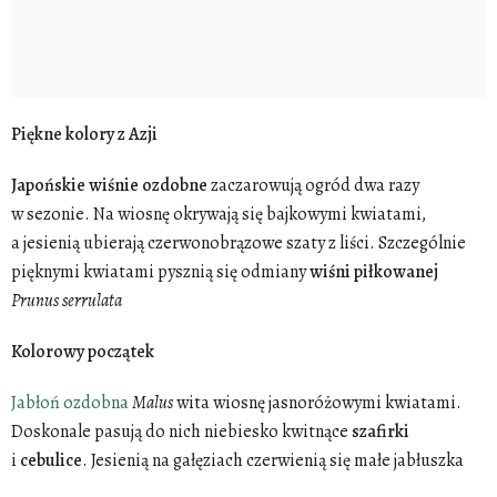
Piękne kolory z Azji
Japońskie wiśnie ozdobne
zaczarowują ogród dwa razy
w sezonie. Na wiosnę okrywają się bajkowymi kwiatami,
a jesienią ubierają czerwonobrązowe szaty z liści. Szczególnie
pięknymi kwiatami pysznią się odmiany
wiśni
piłkowanej
Prunus
serrulata
Kolorowy początek
Jabłoń ozdobna
Malus
wita wiosnę jasnoróżowymi kwiatami.
Doskonale pasują do nich niebiesko kwitnące
szafirki
i
cebulice
. Jesienią na gałęziach czerwienią się małe jabłuszka