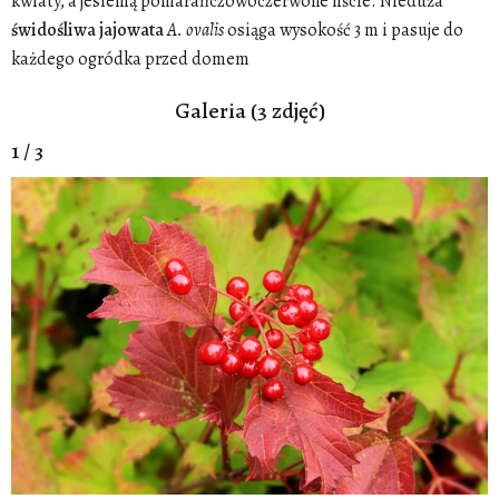
kwiaty, a jesienią pomarańczowoczerwone liście. Nieduża
świdośliwa
jajowata
A. ovalis
osiąga wysokość 3 m i pasuje do
każdego ogródka przed domem
Galeria (3 zdjęć)
1 / 3