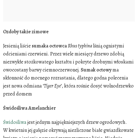
Ozdoby także zimowe
Jesienią liście
sumaka
octowca
Rhus
typhina
lśnią ognistymi
odcieniami czerwieni. Przez wiele miesięcy drzewo zdobią
niezwykłe stożkowatego kształtu i pokryte drobnymi włoskami
owocostany barwy ciemnoczerwonej.
Sumak
octowy
ma
skłonność do mocnego rozrastania, dlatego godna polecenia
jest nowa odmiana ‘
Tiger
Eye
’, która rośnie dosyć wolnodrzewko
przed domem
Świdośliwa Amelanchier
Świdośliwa
jest jednym najpiękniejszych drzew ogrodowych.
W kwietniu jej gałęzie okrywają niezliczone białe gwiazdkowate