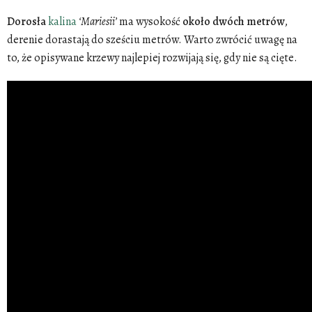
Dorosła
kalina
‘Mariesii’
ma wysokość
około
dwóch
metrów
,
derenie dorastają do sześciu metrów. Warto zwrócić uwagę na
to, że opisywane krzewy najlepiej rozwijają się, gdy nie są cięte.