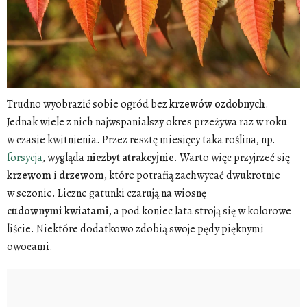
Trudno wyobrazić sobie ogród bez
krzewów
ozdobnych
.
Jednak wiele z nich najwspanialszy okres przeżywa raz w roku
w czasie kwitnienia. Przez resztę miesięcy taka roślina, np.
forsycja
, wygląda
niezbyt
atrakcyjnie
. Warto więc przyjrzeć się
krzewom
i
drzewom
, które potrafią zachwycać dwukrotnie
w sezonie. Liczne gatunki czarują na wiosnę
cudownymi
kwiatami
, a pod koniec lata stroją się w kolorowe
liście. Niektóre dodatkowo zdobią swoje pędy pięknymi
owocami.