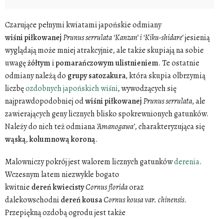
Czarujące pełnymi kwiatami japońskie odmiany
wiśni
piłkowanej
Prunus serrulata ‘Kanzan’ i ‘Kiku-shidare’
jesienią
wyglądają może mniej atrakcyjnie, ale także skupiają na sobie
uwagę
żółtym
i
pomarańczowym
ulistnieniem
. Te ostatnie
odmiany należą do
grupy
satozakura
, która skupia olbrzymią
liczbę
ozdobnych japońskich wiśni
, wywodzących się
najprawdopodobniej od
wiśni
piłkowanej
Prunus serrulata
, ale
zawierających geny licznych blisko spokrewnionych gatunków.
Należy do nich też odmiana
’Amanogawa’
, charakteryzująca się
wąską
,
kolumnową
koroną
.
Malowniczy pokrój jest walorem licznych gatunków
derenia
.
Wczesnym latem niezwykle bogato
kwitnie
dereń
kwiecisty
Cornus florida
oraz
dalekowschodni
dereń
kousa
Cornus kousa var. chinensis
.
Przepiękną ozdobą ogrodu jest także