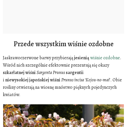
Przede wszystkim wiśnie ozdobne
Jaskrawoczerwone barwy przybierają
jesienią
wiśnie ozdobne
.
Wśród nich szczególnie efektownie prezentują się okazy
szkarłatnej
wiśni
Sargenta Prunus
sargentii
i
niewysokiej
japońskiej
wiśni
Prunus incisa ‘Kojou-no-mai
’. Obie
rośliny otwierają na wiosnę mnóstwo pięknych pojedynczych
kwiatów.