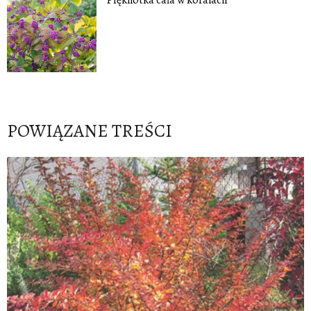
POWIĄZANE TREŚCI