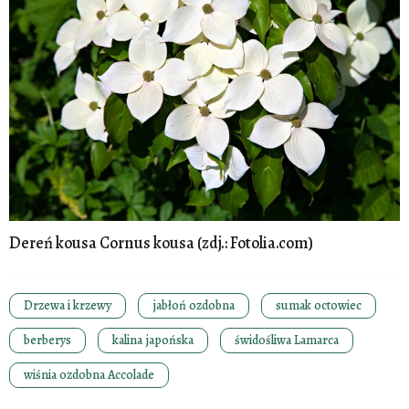
Dereń kousa Cornus kousa (zdj.: Fotolia.com)
Drzewa i krzewy
jabłoń ozdobna
sumak octowiec
berberys
kalina japońska
świdośliwa Lamarca
wiśnia ozdobna Accolade