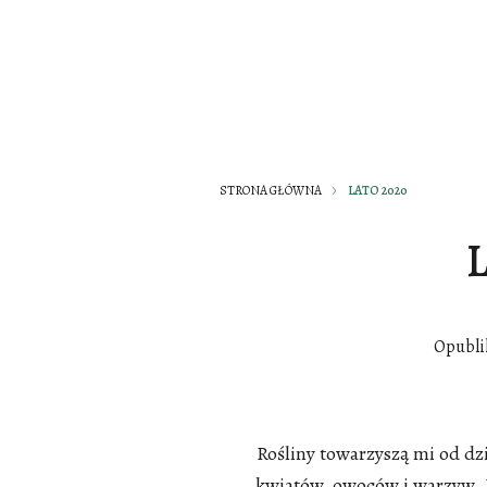
STRONA GŁÓWNA
LATO 2020
L
Opubl
Rośliny towarzyszą mi od dz
kwiatów, owoców i warzyw. I 