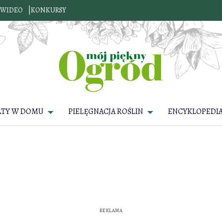
WIDEO
KONKURSY
ATY W DOMU
PIELĘGNACJA ROŚLIN
ENCYKLOPEDIA