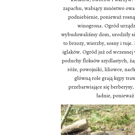
zapachu, wabiący mnóstwo owadów
podniebienie, ponieważ rosną
winogrona. Ogród urządza
wybudowaliśmy dom, urodziły się 
to brzozy, wierzby, sosny i tuje
iglaków. Ogród już od wczesnej
poduchy floksów szydlastych, ża
róże, powojniki, liliowce, nach
główną role grają kępy traw
przebarwiające się berberysy,
ładnie, ponieważ