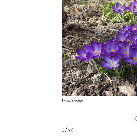
Iwona Skorupa
G
1 / 70