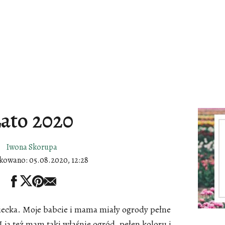
ato 2020
Iwona Skorupa
ikowano:
05.08.2020, 12:28
iecka. Moje babcie i mama miały ogrody pełne
ja też mam taki właśnie ogród, pełen koloru i