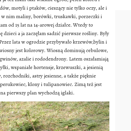
, motyli i ptaków, cieszący nie tylko oczy, ale i
 w nim maliny, borówki, truskawki, porzeczki i
m od 15 lat na 14-arowej działce. Wtedy to
dzieci a ja zaczęłam sadzić pierwsze rośliny. Były
. Przez lata w ogrodzie przybywało krzewów,bylin i
 wiosny jest kolorowy. Wiosną dominują cebulowe,
gwinów, azalie i rododendrony. Latem oszałamiają
yłki, wspaniałe hortensje, krzewuszki, a jesienią
, rozchodniki, astry jesienne, a także pięknie
 perukowiec, klony i tulipanowiec. Zimą też jest
 na pierwszy plan wychodzą iglaki.