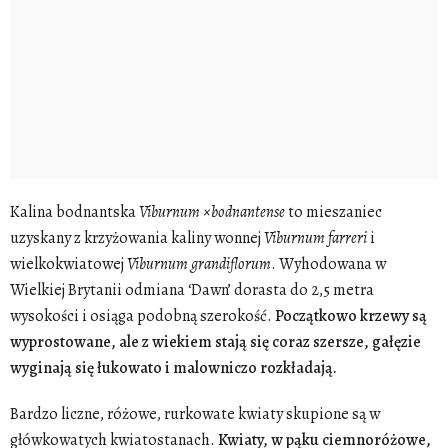
Kalina bodnantska
Viburnum ×bodnantense
to mieszaniec
uzyskany z krzyżowania kaliny wonnej
Viburnum
farreri
i
wielkokwiatowej
Viburnum
grandiflorum
. Wyhodowana w
Wielkiej Brytanii odmiana ‘Dawn’ dorasta do 2,5 metra
wysokości i osiąga podobną szerokość.
Początkowo krzewy są
wyprostowane, ale z wiekiem stają się coraz szersze, gałęzie
wyginają się łukowato i malowniczo rozkładają.
Bardzo liczne, różowe, rurkowate kwiaty skupione są w
główkowatych kwiatostanach.
Kwiaty, w pąku ciemnoróżowe,