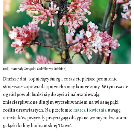
(zdj.: materiały Związku Szkółkarzy Polskich)
Dłuższe dni, topniejący śnieg i coraz cieplejsze promienie
słoneczne zapowiadają nieuchronny koniec zimy.
W tym czasie
ogród powoli budzi się do życia i nabrzmiewają
zniecierpliwione długim wyczekiwaniem na wiosnę pąki
roślin drzewiastych.
Na przełomie
marca
i
kwietnia
uwagę
miłośników przyrody przyciągają obsypane wonnymi kwiatami
gałązki kaliny bodnantskiej ‘Dawn’.