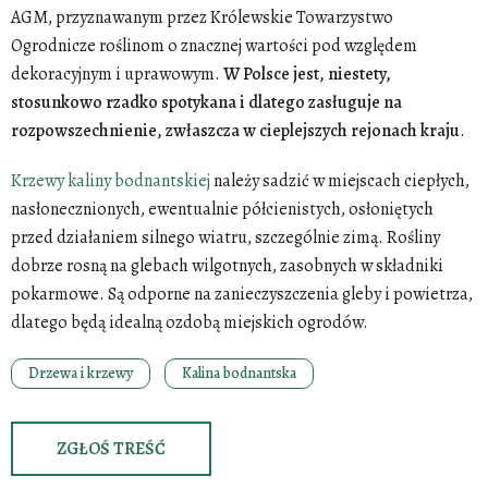
AGM, przyznawanym przez Królewskie Towarzystwo
Ogrodnicze roślinom o znacznej wartości pod względem
dekoracyjnym i uprawowym.
W Polsce jest, niestety,
stosunkowo rzadko spotykana i dlatego zasługuje na
rozpowszechnienie, zwłaszcza w cieplejszych rejonach kraju
.
Krzewy kaliny bodnantskiej
należy sadzić w miejscach ciepłych,
nasłonecznionych, ewentualnie półcienistych, osłoniętych
przed działaniem silnego wiatru, szczególnie zimą. Rośliny
dobrze rosną na glebach wilgotnych, zasobnych w składniki
pokarmowe. Są odporne na zanieczyszczenia gleby i powietrza,
dlatego będą idealną ozdobą miejskich ogrodów.
Drzewa i krzewy
Kalina bodnantska
ZGŁOŚ TREŚĆ