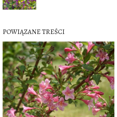
POWIĄZANE TREŚCI