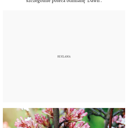
szczególnie poleca odmianę 'Dawn'.