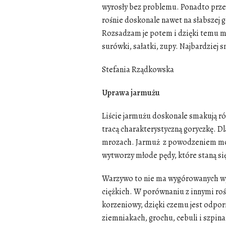
wyrosły bez problemu. Ponadto przek
rośnie doskonale nawet na słabszej 
Rozsadzam je potem i dzięki temu m
surówki, sałatki, zupy. Najbardziej s
Stefania Rządkowska
Uprawa jarmużu
Liście
jarmużu
doskonale smakują rów
tracą charakterystyczną goryczkę. D
mrozach.
Jarmuż
z powodzeniem moż
wytworzy młode pędy, które staną si
Warzywo to nie ma wygórowanych wym
ciężkich. W porównaniu z innymi
ro
korzeniowy, dzięki czemu jest odpor
ziemniakach, grochu, cebuli i szpin