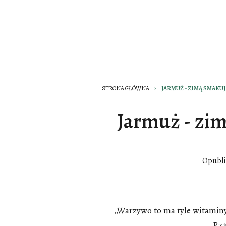
STRONA GŁÓWNA
JARMUŻ - ZIMĄ SMAKUJ
Jarmuż - zim
Opubl
„Warzywo to ma tyle witaminy 
Rz