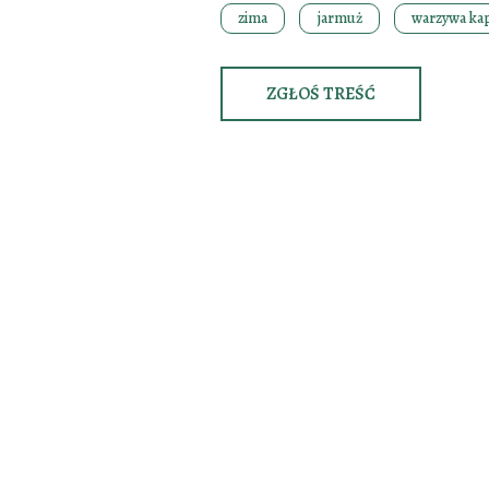
zima
jarmuż
warzywa ka
ZGŁOŚ TREŚĆ