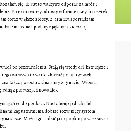
onałam się, iż jest to
warzywo odporne na mróz
i
glebie. Po roku tworzy odrosty w formie małych rozetek.
am coraz większe zbiory. Z
jarmużu
sporządzam
makuje mi jednak podany z jajkami i kiełbasą.
nież po przemrożeniu. Stają się wtedy delikatniejsze i
latego warzywo to warto zbierać po pierwszych
na także pozostawić na zimę w gruncie. Wiosną
ę jedną z pierwszych
nowalijek
.
agań co do podłoża. Nie toleruje jednak gleb
ślinami kapustnymi
ma dobrze rozwinięty system
ny na suszę. Można go sadzić jako poplon po wczesnych
aku.