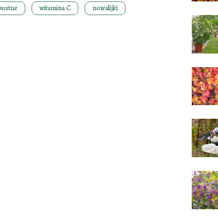
pustne
witamina C
nowalijki