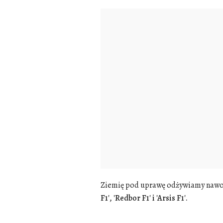
Ziemię pod uprawę odżywiamy nawo
F1', 'Redbor F1' i 'Arsis F1'.