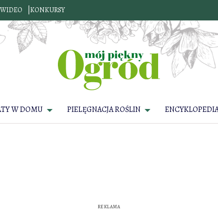
WIDEO
KONKURSY
ATY W DOMU
PIELĘGNACJA ROŚLIN
ENCYKLOPEDIA