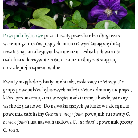
Powojniki bylinowe
pozostawały przez bardzo długi czas
w cieniu
gatunków
pnących
, mimo iż wyróżniają się dużą
trwałością i atrakcyjnym kwitnieniem. Jednak ich wartość
ozdobna
sukcesywnie
rośnie
, same rośliny zaś stają się
coraz
lepiej
rozpoznawalne
.
Kwiaty mają kolory
biały
,
niebieski
,
fioletowy
i
różowy
. Do
grupy powojników bylinowych należą różne odmiany niepnące,
które przemarzają zimą w części
nadziemnej
i
każdej
wiosny
wschodzą na nowo. Do najważniejszych gatunków należą m.in.
powojnik całolistny
Clematis integrifolia
,
powojnik
rurowaty
C.
heracleifolia
(inna nazwa handlowa
C. tubulosa
) i
powojnik
prosty
C. recta
.