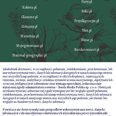
Party.pl
Kobieta.pl
Polki.pl
Glamour.pl
Przyslijprzepis.pl
Gotujmy.pl
Viva.pl
Mamotoja.pl
Wizaz.pl
Mojegotowanie.pl
Burdaconnect.pl
National-geographic.pl
Jakiekolwiek aktywności, w szczególności: pobieranie, zwielokrotnianie, przechowywanie, lub
inne wykorzystywanie treści, danych lub informacji dostępnych w ramach niniejszego serwisu
oraz wszystkich jego podstron, w szczególności w celu ich eksploracji, zmierzającej do
tworzenia, rozwoju, modyfikacji i szkolenia systemów uczenia maszynowego, algorytmów lub
sztucznej inteligencji
jest zabronione oraz wymaga uprzedniej, jednoznacznie
wyrażonej zgody administratora serwisu – Burda Media Polska sp. z o.o.
Obowiązek
uzyskania wyraźnej i jednoznacznej zgody wymagany jest bez względu sposób pobierania,
zwielokrotniania, przechowywania lub innego wykorzystywania treści, danych lub informacji
dostępnych w ramach niniejszego serwisu oraz wszystkich jego podstron, jak również bez
względu na charakter tych treści, danych i informacji.
Powyższe nie dotyczy wyłącznie przypadków wykorzystywania treści, danych i
informacji w celu umożliwienia i ułatwienia ich wyszukiwania przez wyszukiwarki