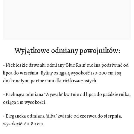
Wyjątkowe odmiany powojników:
- Niebieskie dzwonki odmiany
‘
Blue Rain
’
można podziwiać od
lipca
do
września
. Byliny osiągają wysokość 150-200 cm i są
doskonałymi
partnerami
dla
róż
krzaczastych.
- Pachnąca odmiana ‘Wyevale’ kwitnie od
lipca
do
października
,
osiąga 1 m wysokości.
- Elegancka odmiana
‘
Alba
’
kwitnie od
czerwca
do
sierpnia
,
wysokość: 60-80 cm.