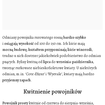
Odmiany powojnika rurowatego rosną
bardzo
szybko
i
osiągają
wysokość
od 100 do 150 cm. Ich liście mają
mocną
budowę
,
kształtem
przypominają
liście
winorośli
,
trudno u nich dostrzec jakiekolwiek podobieństwo do odmian
pnących. Byliny kwitną od
lipca
do
września
-
października
,
tworząc rurkowate niebieskofioletowe kwiaty. U niektórych
odmian, m.in.
‘
Cote d’Azur
’
i
‘
Wyevale
’
, kwiaty mają bardzo
przyjemny
zapach
.
Kwitnienie powojników
Powojnik
prosty
kwitnie od czerwca do sierpnia-września,