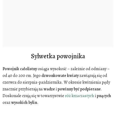
Sylwetka powojnika
Powojnik
całolistny
osiąga wysokość – zależnie od odmiany –
od 40 do 200 cm. Jego
dzwonkowate
kwiaty
zawiązują się od
czerwca do sierpnia-października. W okresie kwitnienia pędy
znacznie przybierają na
wadze
i
powinny
być
podpierane
.
Doskonale czują się w towarzystwie
róż krzaczastych
i
pnących
oraz
wysokich
bylin
.