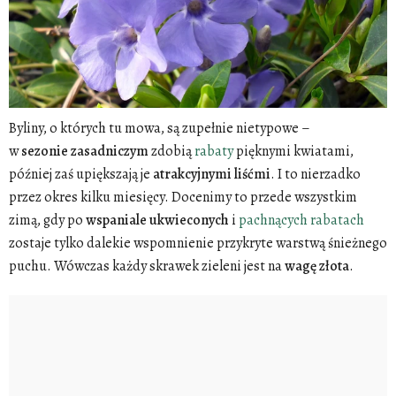
Byliny, o których tu mowa, są zupełnie nietypowe –
w
sezonie
zasadniczym
zdobią
rabaty
pięknymi kwiatami,
później zaś upiększają je
atrakcyjnymi
liśćmi
. I to nierzadko
przez okres kilku miesięcy. Docenimy to przede wszystkim
zimą, gdy po
wspaniale
ukwieconych
i
pachnących rabatach
zostaje tylko dalekie wspomnienie przykryte warstwą śnieżnego
puchu. Wówczas każdy skrawek zieleni jest na
wagę
złota
.