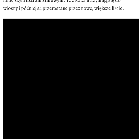
mniejszym
liściom
zimowym
. Te z kolei utrzymują się do
wiosny i później są przerastane przez nowe, większe liście.