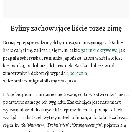
Byliny zachowujące liście przez zimę
Do najlepiej
sprawdzonych
bylin
, często utrzymujących ładne
liście całą zimę, zaliczają się m.in. takie
gatunki okrywowe
, jak
pragnia
syberyjska
i
runianka
japońska
, która właściwie jest
krzewinką
, podobnie jak
barwinek
. Bardzo dobrze w roli
zimotrwałych dekoracji wypadają
bergenia
,
wilczomlecz
migdałolistny
oraz
juka
.
Liście
bergenii
są niezmiernie trwałe, co łatwo stwierdzić już na
podstawie samego ich wyglądu. Zaskakująca jest natomiast
wytrzymałość delikatnych liści
epimedium
. Imponuje też ich
wygląd – na listkach wytrzymałych odmian, a do takich zaliczają
się m.in.
‘Sulphureum’, ‘Frohnleiten’
i
‘Orangekoenigin’,
pojawia się