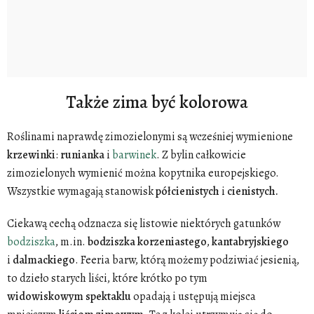
Także zima być kolorowa
Roślinami naprawdę zimozielonymi są wcześniej wymienione
krzewinki
:
runianka
i
barwinek
. Z bylin całkowicie
zimozielonych wymienić można kopytnika europejskiego.
Wszystkie wymagają stanowisk
półcienistych
i
cienistych.
Ciekawą cechą odznacza się listowie niektórych gatunków
bodziszka
, m.in.
bodziszka
korzeniastego
,
kantabryjskiego
i
dalmackiego
. Feeria barw, którą możemy podziwiać jesienią,
to dzieło starych liści, które krótko po tym
widowiskowym
spektaklu
opadają i ustępują miejsca