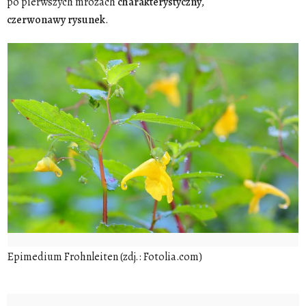
po pierwszych mrozach
charakterystyczny
,
czerwonawy
rysunek
.
Epimedium Frohnleiten (zdj.: Fotolia.com)