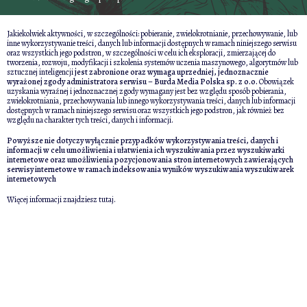
Jakiekolwiek aktywności, w szczególności: pobieranie, zwielokrotnianie, przechowywanie, lub
inne wykorzystywanie treści, danych lub informacji dostępnych w ramach niniejszego serwisu
oraz wszystkich jego podstron, w szczególności w celu ich eksploracji, zmierzającej do
tworzenia, rozwoju, modyfikacji i szkolenia systemów uczenia maszynowego, algorytmów lub
sztucznej inteligencji
jest zabronione oraz wymaga uprzedniej, jednoznacznie
wyrażonej zgody administratora serwisu – Burda Media Polska sp. z o.o.
Obowiązek
uzyskania wyraźnej i jednoznacznej zgody wymagany jest bez względu sposób pobierania,
zwielokrotniania, przechowywania lub innego wykorzystywania treści, danych lub informacji
dostępnych w ramach niniejszego serwisu oraz wszystkich jego podstron, jak również bez
względu na charakter tych treści, danych i informacji.
Powyższe nie dotyczy wyłącznie przypadków wykorzystywania treści, danych i
informacji w celu umożliwienia i ułatwienia ich wyszukiwania przez wyszukiwarki
internetowe oraz umożliwienia pozycjonowania stron internetowych zawierających
serwisy internetowe w ramach indeksowania wyników wyszukiwania wyszukiwarek
internetowych
Więcej informacji znajdziesz
tutaj
.