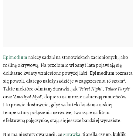
Epimedium
należy sadzić na stanowiskach zacienionych, jako
roślinę okrywową. Na przełomie
wiosny
i
lata
pojawiają się
delikatne kwiaty wzniesione powyżej liści.
Epimedium
rozrasta
2
się powoli, dlatego należy sadzić je w zagęszczeniu 16 szt/m
.
Także niektóre odmiany żurawki, jak ‘
Velvet
Night
’, ‘
Palace
Purple
’
oraz ‘
Amethyst
Myst
’, dopiero na mrozie nabierają rumieńców.
I to
prawie
dosłownie
, gdyż wskutek działania niskiej
temperatury połączenia nerwowe, tworzące na liściu
efektowną
pajęczynkę
, stają się jeszcze
bardziej
wyraziste
.
Nie ma niestety gwarancji, że
żurawka
,
tiarella
czy np.
kuklik