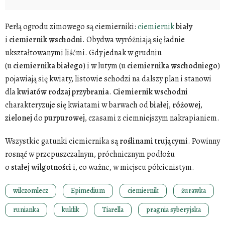
Perłą ogrodu zimowego są ciemierniki:
ciemiernik
biały
i
ciemiernik
wschodni
. Obydwa wyróżniają się ładnie
ukształtowanymi liśćmi. Gdy jednak w grudniu
(u
ciemiernika
białego
) i w lutym (u
ciemiernika
wschodniego
)
pojawiają się kwiaty, listowie schodzi na dalszy plan i stanowi
dla
kwiatów
rodzaj
przybrania
.
Ciemiernik
wschodni
charakteryzuje się kwiatami w barwach od
białej
,
różowej
,
zielonej
do
purpurowej
, czasami z ciemniejszym nakrapianiem.
Wszystkie gatunki ciemiernika są
roślinami
trującymi
. Powinny
rosnąć w przepuszczalnym, próchnicznym podłożu
o
stałej
wilgotności
i, co ważne, w miejscu półcienistym.
wilczomlecz
Epimedium
ciemiernik
żurawka
runianka
kuklik
Tiarella
pragnia syberyjska