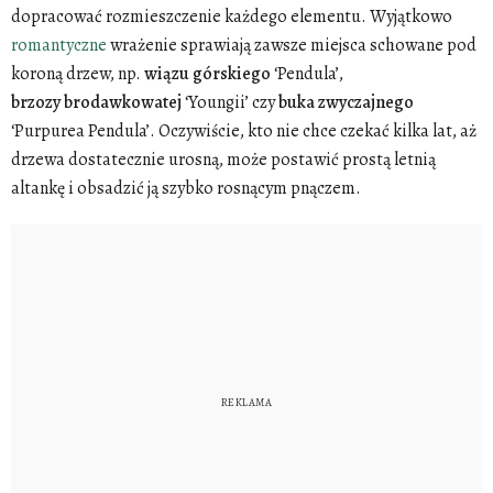
dopracować rozmieszczenie każdego elementu. Wyjątkowo
romantyczne
wrażenie sprawiają zawsze miejsca schowane pod
koroną drzew, np.
wiązu
górskiego
‘Pendula’,
brzozy
brodawkowatej
‘Youngii’ czy
buka
zwyczajnego
‘Purpurea Pendula’. Oczywiście, kto nie chce czekać kilka lat, aż
drzewa dostatecznie urosną, może postawić prostą letnią
altankę i obsadzić ją szybko rosnącym pnączem.