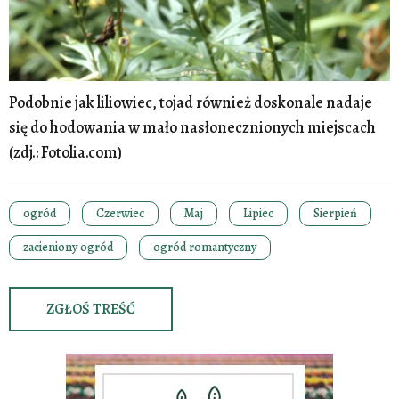
Podobnie jak liliowiec, tojad również doskonale nadaje
się do hodowania w mało nasłonecznionych miejscach
(zdj.: Fotolia.com)
ogród
Czerwiec
Maj
Lipiec
Sierpień
zacieniony ogród
ogród romantyczny
ZGŁOŚ TREŚĆ