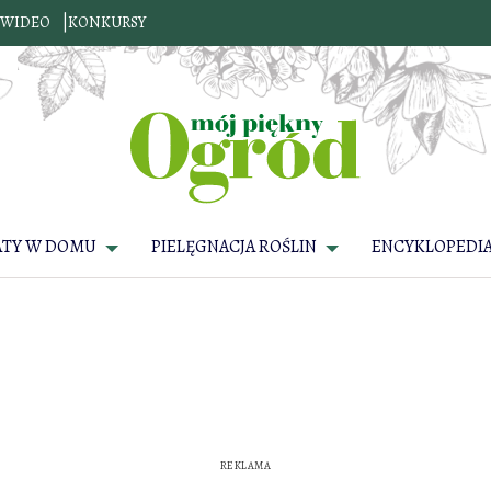
WIDEO
KONKURSY
ATY W DOMU
PIELĘGNACJA ROŚLIN
ENCYKLOPEDIA