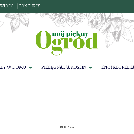
WIDEO
KONKURSY
ATY W DOMU
PIELĘGNACJA ROŚLIN
ENCYKLOPEDIA