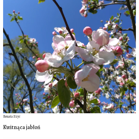
Renata Szyc
Kwitnąca jabłoń