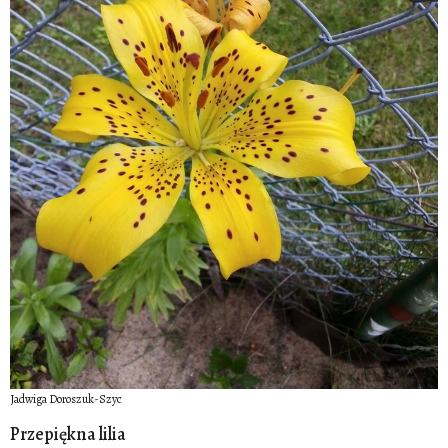
Jadwiga Doroszuk-Szyc
Przepiękna lilia