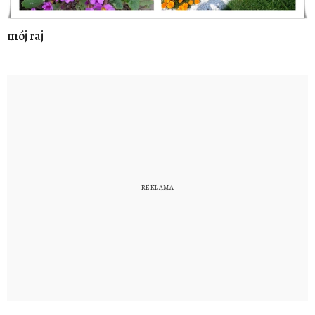
mój raj