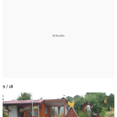
9 / 18