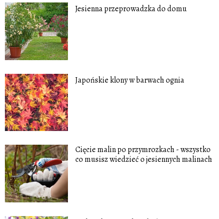
Jesienna przeprowadzka do domu
Japońskie klony w barwach ognia
Cięcie malin po przymrozkach - wszystko
co musisz wiedzieć o jesiennych malinach