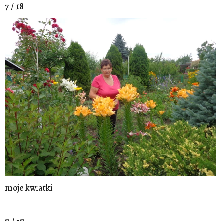
7 / 18
moje kwiatki