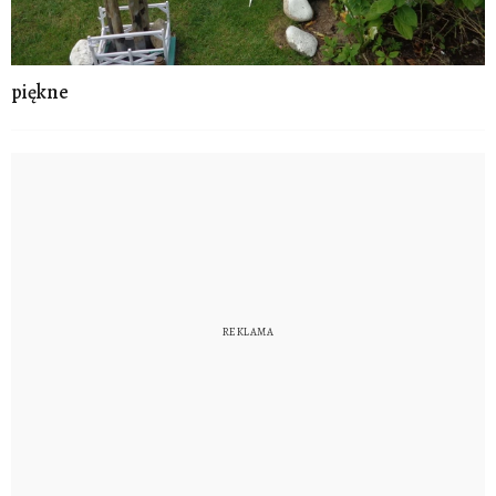
piękne