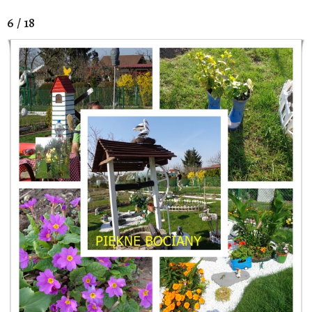
6 / 18