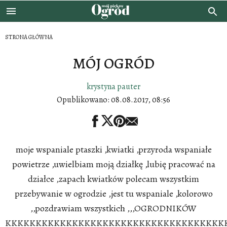
STRONA GŁÓWNA
MÓJ OGRÓD
krystyna pauter
Opublikowano:
08.08.2017, 08:56
moje wspaniale ptaszki ,kwiatki ,przyroda wspaniałe
powietrze ,uwielbiam moją działkę ,lubię pracować na
działce ,zapach kwiatków polecam wszystkim
przebywanie w ogrodzie ,jest tu wspaniale ,kolorowo
,,pozdrawiam wszystkich ,,,OGRODNIKÓW
KKKKKKKKKKKKKKKKKKKKKKKKKKKKKKKKKKKK