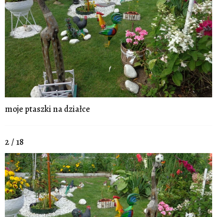
moje ptaszki na działce
2 / 18