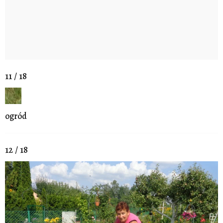
11 / 18
ogród
12 / 18