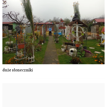
duże słoneczniki