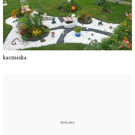
kaczuszka