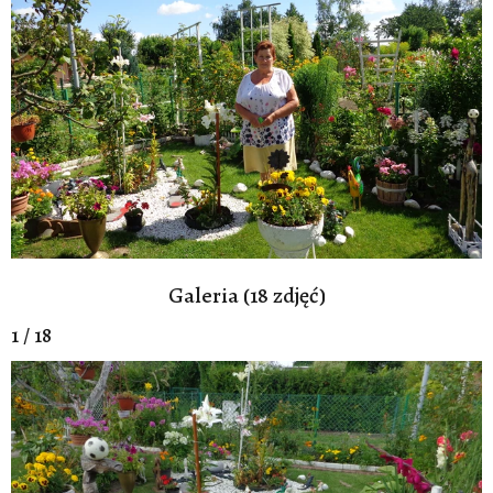
Galeria (18 zdjęć)
1 / 18