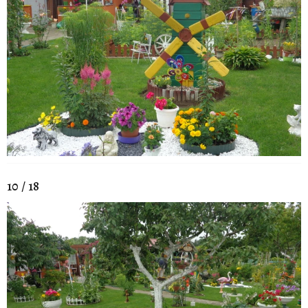
10 / 18