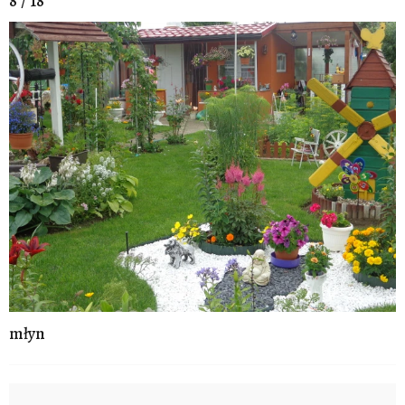
8 / 18
młyn