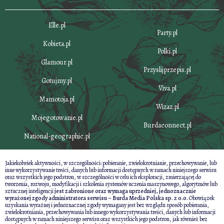
Elle.pl
Party.pl
Kobieta.pl
Polki.pl
Glamour.pl
Przyslijprzepis.pl
Gotujmy.pl
Viva.pl
Mamotoja.pl
Wizaz.pl
Mojegotowanie.pl
Burdaconnect.pl
National-geographic.pl
Jakiekolwiek aktywności, w szczególności: pobieranie, zwielokrotnianie, przechowywanie, lub
inne wykorzystywanie treści, danych lub informacji dostępnych w ramach niniejszego serwisu
oraz wszystkich jego podstron, w szczególności w celu ich eksploracji, zmierzającej do
tworzenia, rozwoju, modyfikacji i szkolenia systemów uczenia maszynowego, algorytmów lub
sztucznej inteligencji
jest zabronione oraz wymaga uprzedniej, jednoznacznie
wyrażonej zgody administratora serwisu – Burda Media Polska sp. z o.o.
Obowiązek
uzyskania wyraźnej i jednoznacznej zgody wymagany jest bez względu sposób pobierania,
zwielokrotniania, przechowywania lub innego wykorzystywania treści, danych lub informacji
dostępnych w ramach niniejszego serwisu oraz wszystkich jego podstron, jak również bez