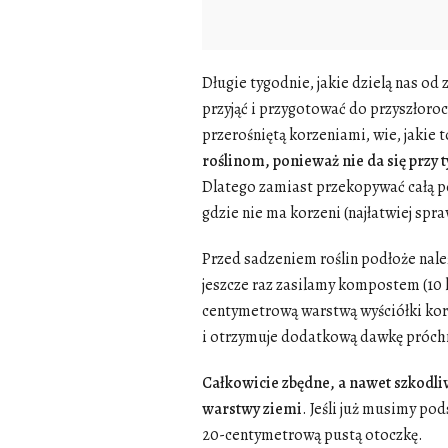
Długie tygodnie, jakie dzielą nas od 
przyjąć i przygotować do przyszłor
przerośniętą korzeniami, wie, jakie 
roślinom, ponieważ nie da się przy
Dlatego zamiast przekopywać całą po
gdzie nie ma korzeni (najłatwiej spr
Przed sadzeniem roślin podłoże nal
jeszcze raz zasilamy kompostem (10 
centymetrową warstwą wyściółki korow
i otrzymuje dodatkową dawkę próch
Całkowicie zbędne, a nawet szkodli
warstwy ziemi
. Jeśli już musimy p
20-centymetrową pustą otoczkę.