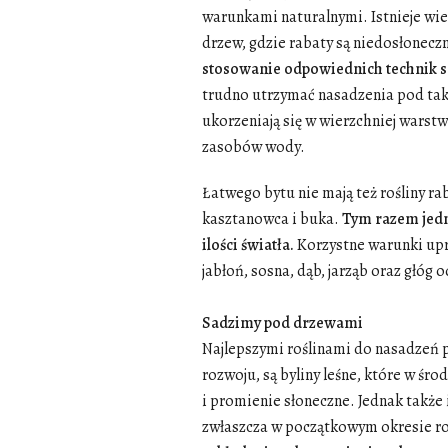
warunkami naturalnymi. Istnieje wi
drzew, gdzie rabaty są niedosłonec
stosowanie odpowiednich technik sa
trudno utrzymać nasadzenia pod taki
ukorzeniają się w wierzchniej warstw
zasobów wody.
Łatwego bytu nie mają też rośliny r
kasztanowca i buka.
Tym razem jedn
ilości światła.
Korzystne warunki upra
jabłoń, sosna, dąb, jarząb oraz głóg o
Sadzimy pod drzewami
Najlepszymi roślinami do nasadzeń 
rozwoju, są byliny leśne, które w ś
i promienie słoneczne. Jednak tak
zwłaszcza w początkowym okresie roz