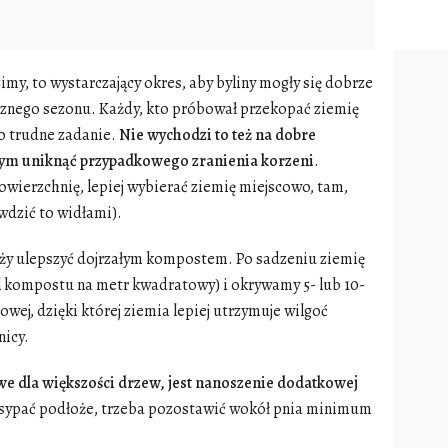
zimy, to wystarczający okres, aby byliny mogły się dobrze
ocznego sezonu. Każdy, kto próbował przekopać ziemię
to trudne zadanie.
Nie wychodzi to też na dobre
 tym uniknąć przypadkowego zranienia korzeni
.
wierzchnię, lepiej wybierać ziemię miejscowo, tam,
awdzić to widłami).
eży ulepszyć dojrzałym kompostem. Po sadzeniu ziemię
l kompostu na metr kwadratowy) i okrywamy 5- lub 10-
ej, dzięki której ziemia lepiej utrzymuje wilgoć
nicy.
we dla większości drzew, jest nanoszenie dodatkowej
odsypać podłoże, trzeba pozostawić wokół pnia minimum