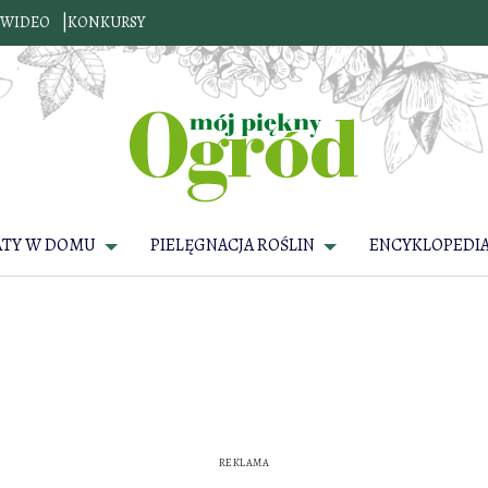
WIDEO
KONKURSY
ATY W DOMU
PIELĘGNACJA ROŚLIN
ENCYKLOPEDIA