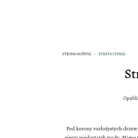
STRONA GŁÓWNA
STREFA CIENIA
St
Opubl
Pod korony rozłożystych drzew 
cierpi niedostatek wody. Mimo 