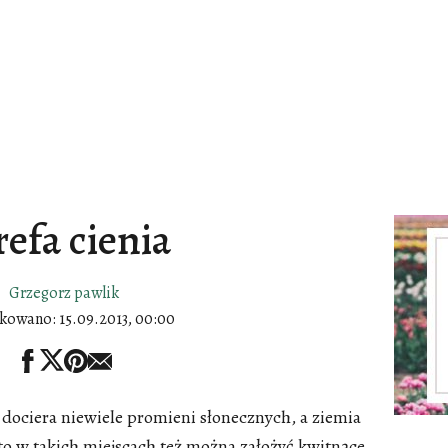
refa cienia
Grzegorz pawlik
ikowano:
15.09.2013, 00:00
dociera niewiele promieni słonecznych, a ziemia
to w takich miejscach też można założyć kwitnące