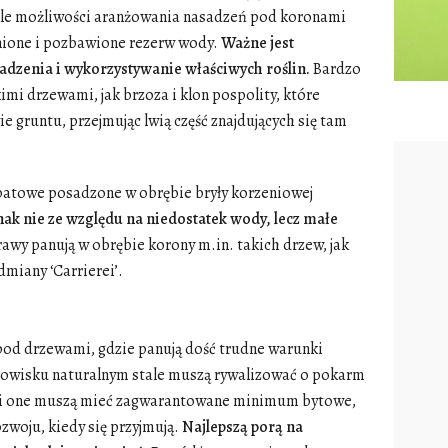
ele możliwości aranżowania nasadzeń pod koronami
znione i pozbawione rezerw wody.
Ważne jest
dzenia i wykorzystywanie właściwych roślin.
Bardzo
mi drzewami, jak brzoza i klon pospolity, które
ie gruntu, przejmując lwią część znajdujących się tam
abatowe posadzone w obrębie bryły korzeniowej
ak nie ze względu na niedostatek wody, lecz małe
wy panują w obrębie korony m.in. takich drzew, jak
dmiany ‘Carrierei’.
pod drzewami, gdzie panują dość trudne warunki
rodowisku naturalnym stale muszą rywalizować o pokarm
że i one muszą mieć zagwarantowane minimum bytowe,
woju, kiedy się przyjmują.
Najlepszą porą na