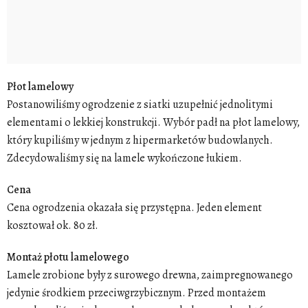
Płot lamelowy
Postanowiliśmy
ogrodzenie
z siatki
uzupełnić jednolitymi
elementami o lekkiej konstrukcji. Wybór padł na
płot lamelowy
,
który kupiliśmy w jednym z hipermarketów budowlanych.
Zdecydowaliśmy się na
lamele
wykończone łukiem.
Cena
Cena
ogrodzenia
okazała się przystępna. Jeden
element
kosztował ok. 80 zł.
Montaż płotu lamelowego
Lamele
zrobione były z surowego
drewna
, zaimpregnowanego
jedynie
środkiem
przeciwgrzybicznym
. Przed
montażem