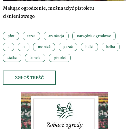
Malując ogrodzenie, można użyć pistoletu
ciśnieniowego.
płot
taras
aranżacja
narzędzia ogrodowe
e
o
montaż
garaż
belki
belka
siatka
lamele
pistolet
ZGŁOŚ TREŚĆ