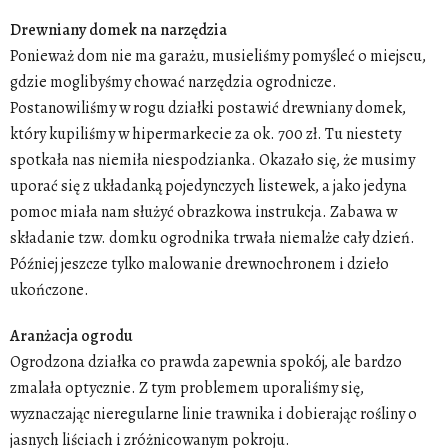
Drewniany domek na narzędzia
Ponieważ dom nie ma
garażu
, musieliśmy pomyśleć o miejscu,
gdzie moglibyśmy chować
narzędzia ogrodnicze
.
Postanowiliśmy w rogu działki postawić drewniany
domek
,
który kupiliśmy w hipermarkecie za ok. 700 zł. Tu niestety
spotkała nas niemiła niespodzianka. Okazało się, że musimy
uporać się z układanką pojedynczych listewek, a jako jedyna
pomoc miała nam służyć obrazkowa instrukcja. Zabawa w
składanie tzw.
domku
ogrodnika trwała niemalże cały dzień.
Później jeszcze tylko malowanie drewnochronem i dzieło
ukończone.
Aranżacja ogrodu
Ogrodzona działka co prawda zapewnia spokój, ale bardzo
zmalała optycznie. Z tym problemem uporaliśmy się,
wyznaczając nieregularne linie trawnika i dobierając rośliny o
jasnych liściach i zróżnicowanym pokroju.