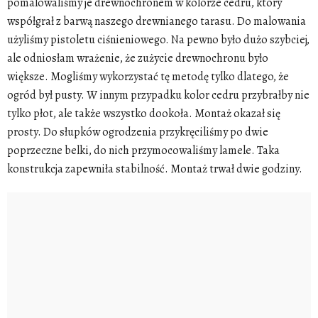
pomalowaliśmy je
drewnochronem
w kolorze cedru, który
współgrał z barwą naszego drewnianego
tarasu
. Do malowania
użyliśmy
pistoletu ciśnieniowego
. Na pewno było dużo szybciej,
ale odniosłam wrażenie, że zużycie
drewnochronu
było
większe. Mogliśmy wykorzystać tę metodę tylko dlatego, że
ogród był pusty. W innym przypadku kolor cedru przybrałby nie
tylko
płot
, ale także wszystko dookoła.
Montaż
okazał się
prosty. Do słupków
ogrodzenia
przykręciliśmy po dwie
poprzeczne
belki
, do nich przymocowaliśmy
lamele
. Taka
konstrukcja
zapewniła stabilność.
Montaż
trwał dwie godziny.