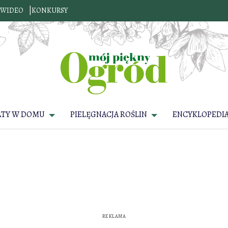
WIDEO
KONKURSY
ATY W DOMU
PIELĘGNACJA ROŚLIN
ENCYKLOPEDIA