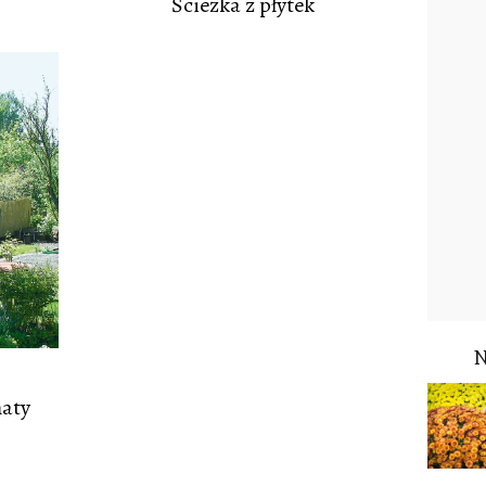
Ścieżka z płytek
maty