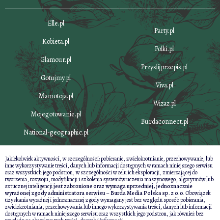
Elle.pl
Party.pl
Kobieta.pl
Polki.pl
Glamour.pl
Przyslijprzepis.pl
Gotujmy.pl
Viva.pl
Mamotoja.pl
Wizaz.pl
Mojegotowanie.pl
Burdaconnect.pl
National-geographic.pl
Jakiekolwiek aktywności, w szczególności: pobieranie, zwielokrotnianie, przechowywanie, lub
inne wykorzystywanie treści, danych lub informacji dostępnych w ramach niniejszego serwisu
oraz wszystkich jego podstron, w szczególności w celu ich eksploracji, zmierzającej do
tworzenia, rozwoju, modyfikacji i szkolenia systemów uczenia maszynowego, algorytmów lub
sztucznej inteligencji
jest zabronione oraz wymaga uprzedniej, jednoznacznie
wyrażonej zgody administratora serwisu – Burda Media Polska sp. z o.o.
Obowiązek
uzyskania wyraźnej i jednoznacznej zgody wymagany jest bez względu sposób pobierania,
zwielokrotniania, przechowywania lub innego wykorzystywania treści, danych lub informacji
dostępnych w ramach niniejszego serwisu oraz wszystkich jego podstron, jak również bez