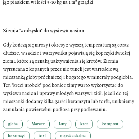
ją z piaskiem w ilości 5-10 kg na
1 m
² grządki.
Ziemia "z odzysku" do wysiewu nasion
Gdy kończą się mrozy i okresy z wyższą temperaturą są coraz
dłuższe, w sadzie i warzywniku pojawiają się kopczyki świeżej
ziemi, które są oznaką uaktywnienia się kretów. Ziemia
wyrzucana z kopanych przez nie tuneli jest wartościową
mieszanką gleby próchniczej i bogatego w minerały podglebia.
Ten "kreci urobek" pod koniec zimy warto wykorzystać do
wysiewu nasion i uprawy młodych warzyw i ziół. Jeżeli do tej
mieszanki dodamy kilka garści keramzytu lub torfu, unikniemy
zamulania powierzchni podłoża przy podlewaniu
.
gleba
Marzec
Luty
kret
kompost
keramzyt
torf
mączka skalna