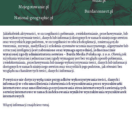
Wizaz.pl
Mojegotowanie.pl
Burdaconnect.pl
National-geographic.pl
Jakiekolwiek aktywności, w szczególności: pobieranie, zwielokrotnianie, przechowywanie, lub
inne wykorzystywanie treści, danych lub informacji dostępnych w ramach niniejszego serwisu
oraz wszystkich jego podstron, w szczególności w celu ich eksploracji, zmierzającej do
tworzenia, rozwoju, modyfikacji i szkolenia systemów uczenia maszynowego, algorytmów lub
sztucznej inteligencji
jest zabronione oraz wymaga uprzedniej, jednoznacznie
wyrażonej zgody administratora serwisu – Burda Media Polska sp. z o.o.
Obowiązek
uzyskania wyraźnej i jednoznacznej zgody wymagany jest bez względu sposób pobierania,
zwielokrotniania, przechowywania lub innego wykorzystywania treści, danych lub informacji
dostępnych w ramach niniejszego serwisu oraz wszystkich jego podstron, jak również bez
względu na charakter tych treści, danych i informacji.
Powyższe nie dotyczy wyłącznie przypadków wykorzystywania treści, danych i
informacji w celu umożliwienia i ułatwienia ich wyszukiwania przez wyszukiwarki
internetowe oraz umożliwienia pozycjonowania stron internetowych zawierających
serwisy internetowe w ramach indeksowania wyników wyszukiwania wyszukiwarek
internetowych
Więcej informacji znajdziesz
tutaj
.