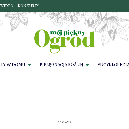
WIDEO
KONKURSY
ATY W DOMU
PIELĘGNACJA ROŚLIN
ENCYKLOPEDIA