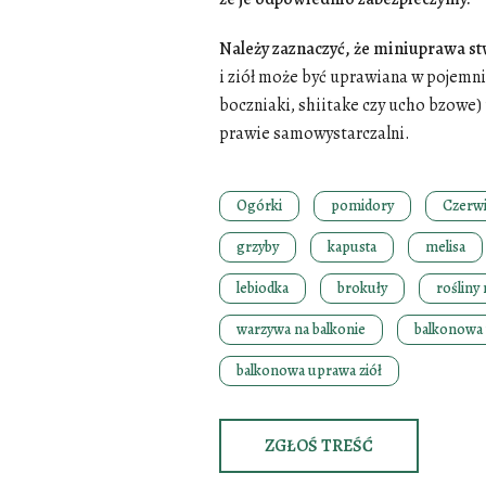
Należy zaznaczyć, że miniuprawa st
i ziół może być uprawiana w pojemni
boczniaki, shiitake czy ucho bzowe
prawie samowystarczalni.
Ogórki
pomidory
Czerw
grzyby
kapusta
melisa
lebiodka
brokuły
rośliny
warzywa na balkonie
balkonowa
balkonowa uprawa ziół
ZGŁOŚ TREŚĆ