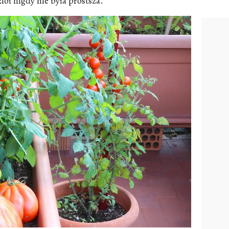
iół nigdy nie była prostsza.