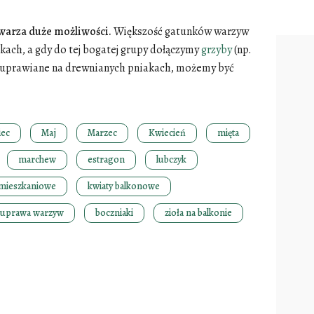
warza duże możliwości.
Większość gatunków warzyw
kach, a gdy do tej bogatej grupy dołączymy
grzyby
(np.
) uprawiane na drewnianych pniakach, możemy być
iec
Maj
Marzec
Kwiecień
mięta
marchew
estragon
lubczyk
 mieszkaniowe
kwiaty balkonowe
 uprawa warzyw
boczniaki
zioła na balkonie