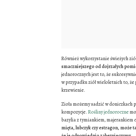
Również wykorzystanie świeżych ziół
smaczniejszego od dojrzałych pomid
jednorocznych jest to, że sukcesywn
w przypadku ziół wieloletnich to, że
krzewienie.
Zioła możemy sadzić w doniczkach p
kompozycje.
Rośliny jednoroczne
mog
bazylia z tymiankiem, majerankiem 
mięta, lubczyk czy estragon, może
że je odpowiednio zabezpieczymy.