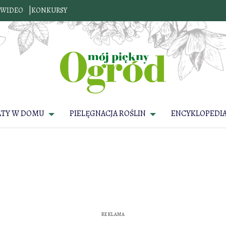
WIDEO
KONKURSY
ATY W DOMU
PIELĘGNACJA ROŚLIN
ENCYKLOPEDIA