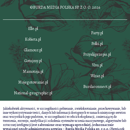
©BURDA MEDIA POLSKA SP. Z O. O. 2026
Elle.pl
Party.pl
Kobieta.pl
Polki.pl
Glamour.pl
Przyslijprzepis.pl
Gotujmy.pl
Viva.pl
Mamotoja.pl
Wizaz.pl
Mojegotowanie.pl
Burdaconnect.pl
National-geographic.pl
Jakiekolwiek aktywności, w szczególności: pobieranie, zwielokrotnianie, przechowywanie, lub
inne wykorzystywanie treści, danych lub informacji dostępnych w ramach niniejszego serwisu
oraz wszystkich jego podstron, w szczególności w celu ich eksploracji, zmierzającej do
tworzenia, rozwoju, modyfikacji i szkolenia systemów uczenia maszynowego, algorytmów lub
sztucznej inteligencji
jest zabronione oraz wymaga uprzedniej, jednoznacznie
wyrażonej zgody administratora serwisu – Burda Media Polska sp. z o.o.
Obowiązek