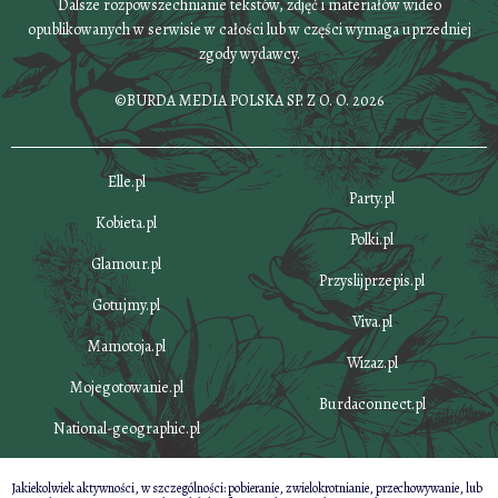
Dalsze rozpowszechnianie tekstów, zdjęć i materiałów wideo
opublikowanych w serwisie w całości lub w części wymaga uprzedniej
zgody wydawcy.
©BURDA MEDIA POLSKA SP. Z O. O. 2026
Elle.pl
Party.pl
Kobieta.pl
Polki.pl
Glamour.pl
Przyslijprzepis.pl
Gotujmy.pl
Viva.pl
Mamotoja.pl
Wizaz.pl
Mojegotowanie.pl
Burdaconnect.pl
National-geographic.pl
Jakiekolwiek aktywności, w szczególności: pobieranie, zwielokrotnianie, przechowywanie, lub