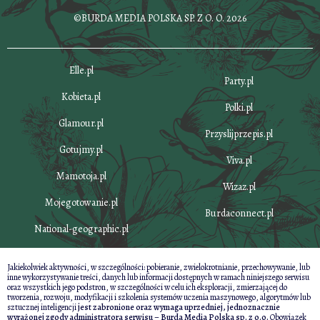
©BURDA MEDIA POLSKA SP. Z O. O. 2026
Elle.pl
Party.pl
Kobieta.pl
Polki.pl
Glamour.pl
Przyslijprzepis.pl
Gotujmy.pl
Viva.pl
Mamotoja.pl
Wizaz.pl
Mojegotowanie.pl
Burdaconnect.pl
National-geographic.pl
Jakiekolwiek aktywności, w szczególności: pobieranie, zwielokrotnianie, przechowywanie, lub
inne wykorzystywanie treści, danych lub informacji dostępnych w ramach niniejszego serwisu
oraz wszystkich jego podstron, w szczególności w celu ich eksploracji, zmierzającej do
tworzenia, rozwoju, modyfikacji i szkolenia systemów uczenia maszynowego, algorytmów lub
sztucznej inteligencji
jest zabronione oraz wymaga uprzedniej, jednoznacznie
wyrażonej zgody administratora serwisu – Burda Media Polska sp. z o.o.
Obowiązek