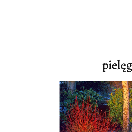
pielę