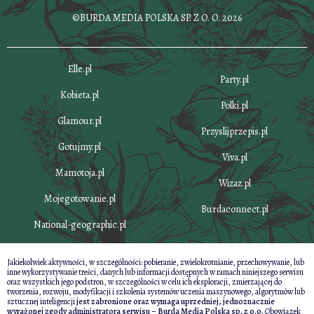
©BURDA MEDIA POLSKA SP. Z O. O. 2026
Elle.pl
Party.pl
Kobieta.pl
Polki.pl
Glamour.pl
Przyslijprzepis.pl
Gotujmy.pl
Viva.pl
Mamotoja.pl
Wizaz.pl
Mojegotowanie.pl
Burdaconnect.pl
National-geographic.pl
Jakiekolwiek aktywności, w szczególności: pobieranie, zwielokrotnianie, przechowywanie, lub
inne wykorzystywanie treści, danych lub informacji dostępnych w ramach niniejszego serwisu
oraz wszystkich jego podstron, w szczególności w celu ich eksploracji, zmierzającej do
tworzenia, rozwoju, modyfikacji i szkolenia systemów uczenia maszynowego, algorytmów lub
sztucznej inteligencji
jest zabronione oraz wymaga uprzedniej, jednoznacznie
wyrażonej zgody administratora serwisu – Burda Media Polska sp. z o.o.
Obowiązek