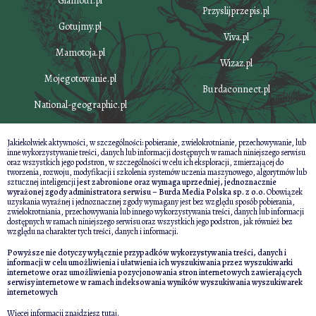
Glamour.pl
Przyslijprzepis.pl
Gotujmy.pl
Viva.pl
Mamotoja.pl
Wizaz.pl
Mojegotowanie.pl
Burdaconnect.pl
National-geographic.pl
Jakiekolwiek aktywności, w szczególności: pobieranie, zwielokrotnianie, przechowywanie, lub
inne wykorzystywanie treści, danych lub informacji dostępnych w ramach niniejszego serwisu
oraz wszystkich jego podstron, w szczególności w celu ich eksploracji, zmierzającej do
tworzenia, rozwoju, modyfikacji i szkolenia systemów uczenia maszynowego, algorytmów lub
sztucznej inteligencji
jest zabronione oraz wymaga uprzedniej, jednoznacznie
wyrażonej zgody administratora serwisu – Burda Media Polska sp. z o.o.
Obowiązek
uzyskania wyraźnej i jednoznacznej zgody wymagany jest bez względu sposób pobierania,
zwielokrotniania, przechowywania lub innego wykorzystywania treści, danych lub informacji
dostępnych w ramach niniejszego serwisu oraz wszystkich jego podstron, jak również bez
względu na charakter tych treści, danych i informacji.
Powyższe nie dotyczy wyłącznie przypadków wykorzystywania treści, danych i
informacji w celu umożliwienia i ułatwienia ich wyszukiwania przez wyszukiwarki
internetowe oraz umożliwienia pozycjonowania stron internetowych zawierających
serwisy internetowe w ramach indeksowania wyników wyszukiwania wyszukiwarek
internetowych
Więcej informacji znajdziesz
tutaj
.