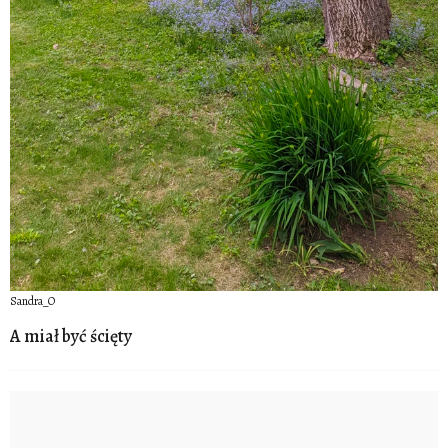
Sandra_O
A miał być ścięty