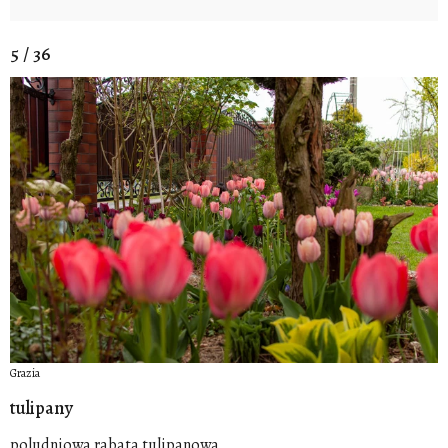
5 / 36
Grazia
tulipany
poludniowa rabata tulipanowa