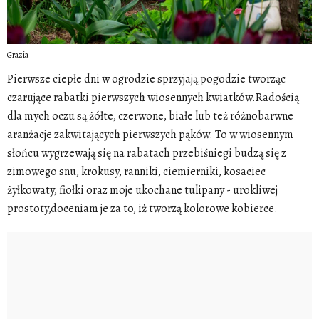
Grazia
Pierwsze ciepłe dni w ogrodzie sprzyjają pogodzie tworząc
czarujące rabatki pierwszych wiosennych kwiatków.Radością
dla mych oczu są żółte, czerwone, białe lub też różnobarwne
aranżacje zakwitających pierwszych pąków. To w wiosennym
słońcu wygrzewają się na rabatach przebiśniegi budzą się z
zimowego snu, krokusy, ranniki, ciemierniki, kosaciec
żyłkowaty, fiołki oraz moje ukochane tulipany - urokliwej
prostoty,doceniam je za to, iż tworzą kolorowe kobierce.