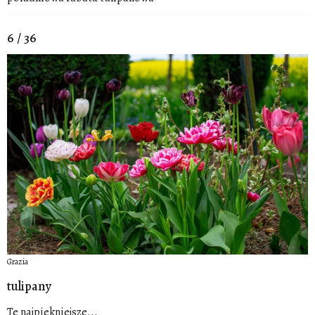
6 / 36
Grazia
tulipany
Te najpiekniejsze...