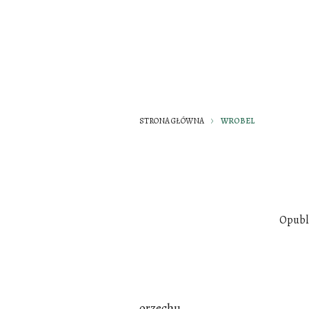
STRONA GŁÓWNA
WROBEL
Opubl
orzechu.................................