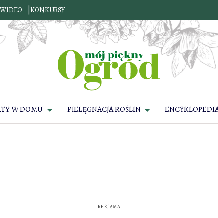
WIDEO
KONKURSY
ATY W DOMU
PIELĘGNACJA ROŚLIN
ENCYKLOPEDIA