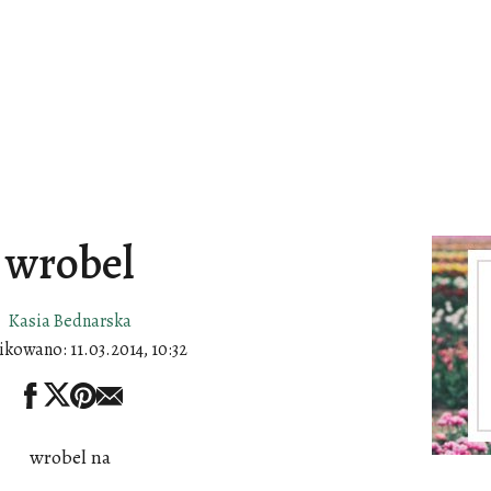
wrobel
Kasia Bednarska
ikowano:
11.03.2014, 10:32
wrobel na
..........................................................................