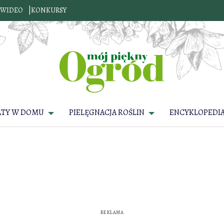
WIDEO
KONKURSY
ATY W DOMU
PIELĘGNACJA ROŚLIN
ENCYKLOPEDIA