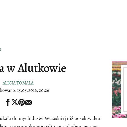
E
a w Alutkowie
ALICJA TOMALA
ikowano:
15.05.2016, 20:26
apukała do mych drzwi Wcześniej niż oczekiwałem
ąłem z niej zmoknięte palto, posadziłem vis a vis