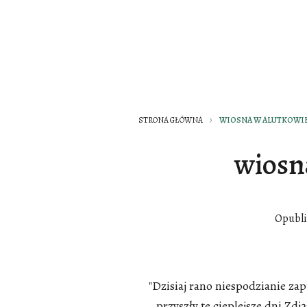
STRONA GŁÓWNA
WIOSNA W ALUTKOWI
wiosn
Opubl
"Dzisiaj rano niespodzianie z
przyszły te cieplejsze dni Zdj