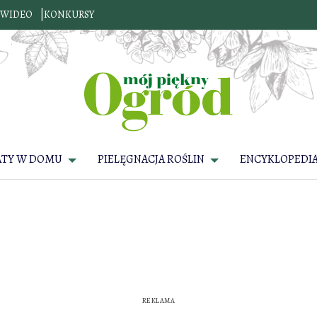
WIDEO
KONKURSY
ATY W DOMU
PIELĘGNACJA ROŚLIN
ENCYKLOPEDIA