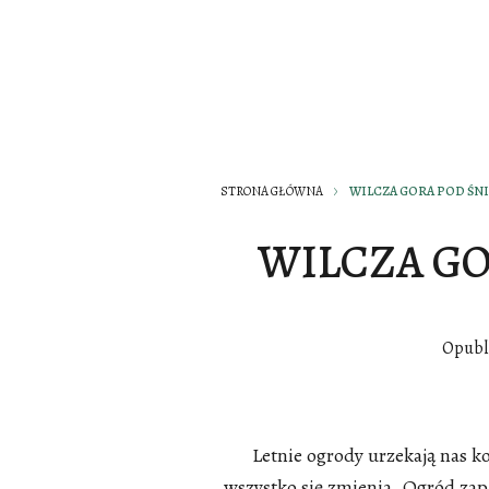
STRONA GŁÓWNA
WILCZA GORA POD ŚN
WILCZA GO
Opubl
Letnie ogrody urzekają nas 
wszystko się zmienia. Ogród zap