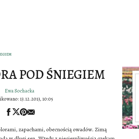
IEGIEM
RA POD ŚNIEGIEM
Ewa Sochacka
ikowano:
13.12.2013, 10:05
kolorami, zapachami, obecnością owadów. Zimą
ada w długi sen. Wtedy z niecierpliwością czekam