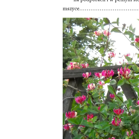
mszyce..................................