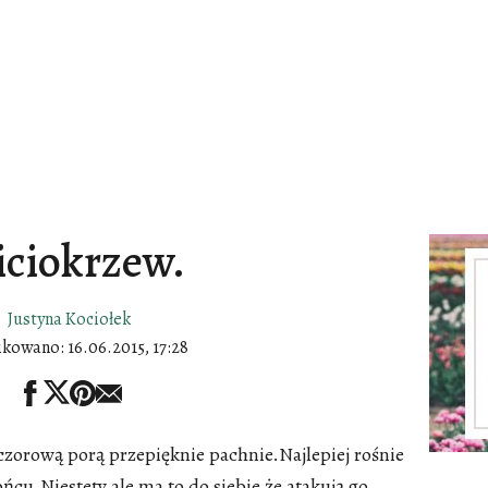
ciokrzew.
Justyna Kociołek
ikowano:
16.06.2015, 17:28
zorową porą przepięknie pachnie.Najlepiej rośnie
ńcu.Niestety ale ma to do siebie że atakują go