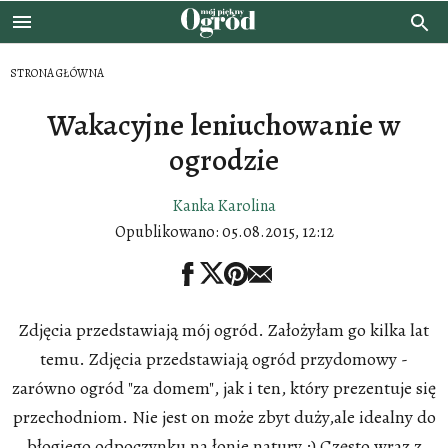
STRONA GŁÓWNA
Wakacyjne leniuchowanie w
ogrodzie
Kanka Karolina
Opublikowano:
05.08.2015, 12:12
Zdjęcia przedstawiają mój ogród. Założyłam go kilka lat
temu. Zdjęcia przedstawiają ogród przydomowy -
zarówno ogród "za domem", jak i ten, który prezentuje się
przechodniom. Nie jest on może zbyt duży,ale idealny do
błogiego odpoczynku na łonie natury ;) Często wraz z