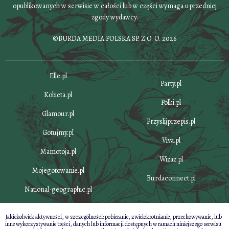
opublikowanych w serwisie w całości lub w części wymaga uprzedniej
zgody wydawcy.
©BURDA MEDIA POLSKA SP. Z O. O. 2026
Elle.pl
Party.pl
Kobieta.pl
Polki.pl
Glamour.pl
Przyslijprzepis.pl
Gotujmy.pl
Viva.pl
Mamotoja.pl
Wizaz.pl
Mojegotowanie.pl
Burdaconnect.pl
National-geographic.pl
Jakiekolwiek aktywności, w szczególności: pobieranie, zwielokrotnianie, przechowywanie, lub
inne wykorzystywanie treści, danych lub informacji dostępnych w ramach niniejszego serwisu