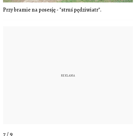
Przy bramie na posesję - "struś pędziwiatr".
7 / 9