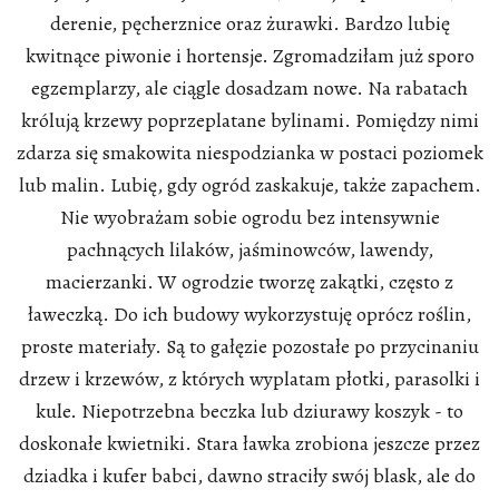
derenie, pęcherznice oraz żurawki. Bardzo lubię
kwitnące piwonie i hortensje. Zgromadziłam już sporo
egzemplarzy, ale ciągle dosadzam nowe. Na rabatach
królują krzewy poprzeplatane bylinami. Pomiędzy nimi
zdarza się smakowita niespodzianka w postaci poziomek
lub malin. Lubię, gdy ogród zaskakuje, także zapachem.
Nie wyobrażam sobie ogrodu bez intensywnie
pachnących lilaków, jaśminowców, lawendy,
macierzanki. W ogrodzie tworzę zakątki, często z
ławeczką. Do ich budowy wykorzystuję oprócz roślin,
proste materiały. Są to gałęzie pozostałe po przycinaniu
drzew i krzewów, z których wyplatam płotki, parasolki i
kule. Niepotrzebna beczka lub dziurawy koszyk - to
doskonałe kwietniki. Stara ławka zrobiona jeszcze przez
dziadka i kufer babci, dawno straciły swój blask, ale do