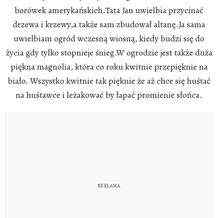
borówek amerykańskich.Tata Jan uwielbia przycinać
drzewa i krzewy,a także sam zbudował altanę.Ja sama
uwielbiam ogród wczesną wiosną, kiedy budzi się do
życia gdy tylko stopnieje śnieg.W ogrodzie jest także duża
piękna magnolia, która co roku kwitnie przepięknie na
biało. Wszystko kwitnie tak pięknie że aż chce się huśtać
na huśtawce i leżakować by łapać promienie słońca.