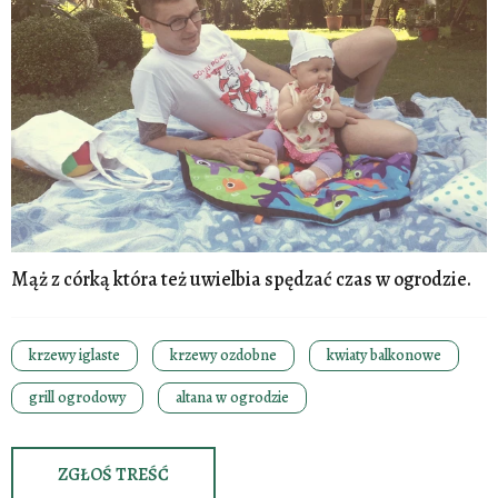
Mąż z córką która też uwielbia spędzać czas w ogrodzie.
krzewy iglaste
krzewy ozdobne
kwiaty balkonowe
grill ogrodowy
altana w ogrodzie
ZGŁOŚ TREŚĆ